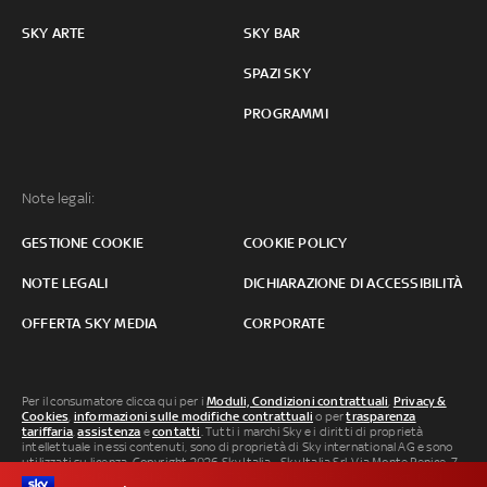
SKY ARTE
SKY BAR
SPAZI SKY
PROGRAMMI
Note legali:
GESTIONE COOKIE
COOKIE POLICY
NOTE LEGALI
DICHIARAZIONE DI ACCESSIBILITÀ
OFFERTA SKY MEDIA
CORPORATE
Per il consumatore clicca qui per i
Moduli, Condizioni contrattuali
,
Privacy &
Cookies
,
informazioni sulle modifiche contrattuali
o per
trasparenza
tariffaria
,
assistenza
e
contatti
. Tutti i marchi Sky e i diritti di proprietà
intellettuale in essi contenuti, sono di proprietà di Sky international AG e sono
utilizzati su licenza. Copyright 2026 Sky Italia - Sky Italia Srl Via Monte Penice, 7 -
20138 Milano P.IVA 04619241005. SkyTG24: ISSN 3035-1537 e SkySport: ISSN