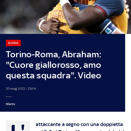
ROMA
Torino-Roma, Abraham:
"Cuore giallorosso, amo
questa squadra". Video
20 mag 2022 - 23:14
©Getty
L'
attaccante a segno con una doppietta