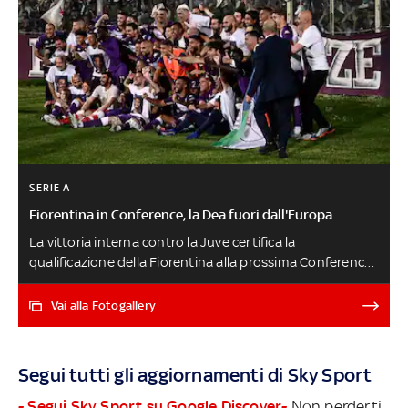
SERIE A
Fiorentina in Conference, la Dea fuori dall'Europa
La vittoria interna contro la Juve certifica la
qualificazione della Fiorentina alla prossima Conference
League, mentre l'Atalanta è fuori dall'Europa. La Lazio
chiude 5^ e in Europa League, obiettivo centrato anche
Vai alla Fotogallery
dalla Roma. Ecco la situazione definitiva nella corsa alle
coppe europee e il programma dell'ultima decisiva
giornata per la lotta al titolo
Segui tutti gli aggiornamenti di Sky Sport
- Segui Sky Sport su Google Discover-
Non perderti