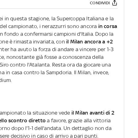
CONDIVIDI
i in questa stagione, la Supercoppa Italiana e la
e del campionato, i nerazzurri sono ancora
in corsa
in fondo a confermarsi campioni d'Italia. Dopo la
ione è rimasta invariata, con
il Milan ancora a +2
nter ha avuto la forza di andare a vincere per 1-3
te, nonostante già fosse a conoscenza della
Siro contro l'Atalanta. Resta ora da giocare una
na in casa contro la Sampdoria. Il Milan, invece,
adium.
campionato la situazione vede
il Milan avanti di 2
ello scontro diretto
a favore, grazie alla vittoria
torno dopo l'1-1 dell'andata. Un dettaglio non da
re decisivo in caso di arrivo a pari punti.