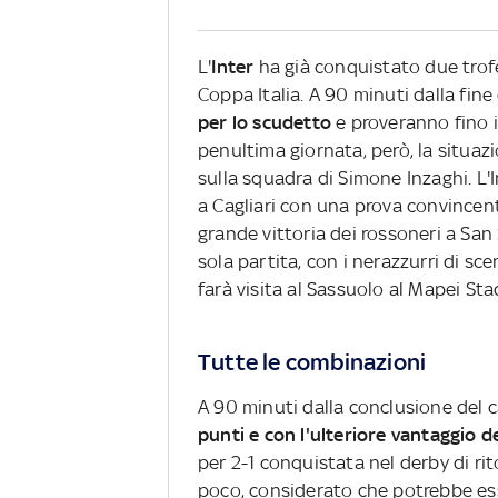
L'
Inter
ha già conquistato due trofe
Coppa Italia. A 90 minuti dalla fin
per lo scudetto
e proveranno fino 
penultima giornata, però, la situaz
sulla squadra di Simone Inzaghi. L'I
a Cagliari con una prova convincen
grande vittoria dei rossoneri a San 
sola partita, con i nerazzurri di sce
farà visita al Sassuolo al Mapei St
Tutte le combinazioni
A 90 minuti dalla conclusione del 
punti e con l'ulteriore vantaggio d
per 2-1 conquistata nel derby di ri
poco, considerato che potrebbe esse