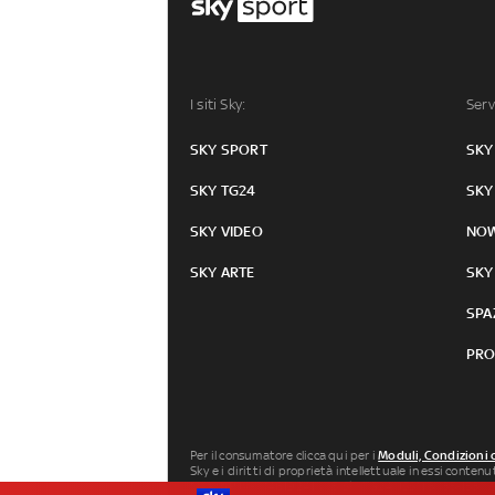
I siti Sky:
Serv
SKY SPORT
SKY
SKY TG24
SKY
SKY VIDEO
NO
SKY ARTE
SKY
SPA
PRO
Per il consumatore clicca qui per i
Moduli, Condizioni 
Sky e i diritti di proprietà intellettuale in essi conten
Milano P.IVA 04619241005. SkyTG24: ISSN 3035-1537 e