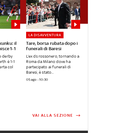
LA DISAVVENTURA
unku: il
Tare, borsa rubata dopo i
isce 1-1
funerali di Baresi
mo derby
L’ex ds rossonero, tornando a
rth è 1-1
Roma da Milano dove ha
erta col
partecipato ai funerali di
Baresi, è stato...
05 ago - 10:30
VAI ALLA SEZIONE