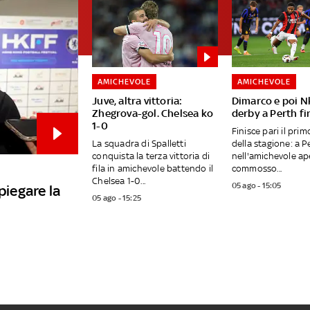
AMICHEVOLE
AMICHEVOLE
Juve, altra vittoria:
Dimarco e poi Nk
Zhegrova-gol. Chelsea ko
derby a Perth fin
1-0
Finisce pari il pri
La squadra di Spalletti
della stagione: a Pe
conquista la terza vittoria di
nell'amichevole ap
fila in amichevole battendo il
commosso...
Chelsea 1-0...
05 ago - 15:05
piegare la
05 ago - 15:25