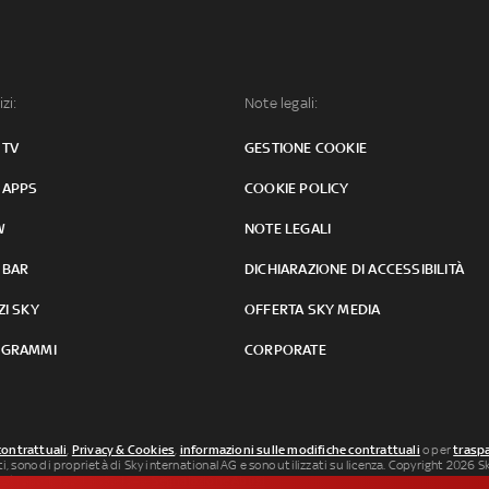
izi:
Note legali:
 TV
GESTIONE COOKIE
 APPS
COOKIE POLICY
W
NOTE LEGALI
 BAR
DICHIARAZIONE DI ACCESSIBILITÀ
ZI SKY
OFFERTA SKY MEDIA
GRAMMI
CORPORATE
contrattuali
,
Privacy & Cookies
,
informazioni sulle modifiche contrattuali
o per
traspa
uti, sono di proprietà di Sky international AG e sono utilizzati su licenza. Copyright 2026 Sky
 SkySport: ISSN 3035-1545.
Segnalazione Abusi