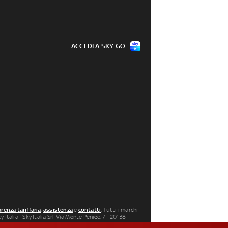
ACCEDI A SKY GO
renza tariffaria
,
assistenza
e
contatti
. Tutti i marchi
 Italia - Sky Italia Srl Via Monte Penice, 7 - 20138