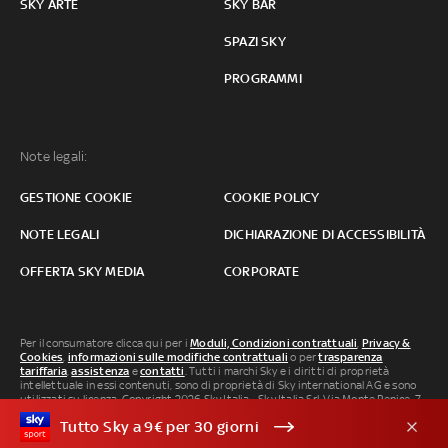
SKY ARTE
SKY BAR
SPAZI SKY
PROGRAMMI
Note legali:
GESTIONE COOKIE
COOKIE POLICY
NOTE LEGALI
DICHIARAZIONE DI ACCESSIBILITÀ
OFFERTA SKY MEDIA
CORPORATE
Per il consumatore clicca qui per i
Moduli, Condizioni contrattuali
,
Privacy &
Cookies
,
informazioni sulle modifiche contrattuali
o per
trasparenza
tariffaria
,
assistenza
e
contatti
. Tutti i marchi Sky e i diritti di proprietà
intellettuale in essi contenuti, sono di proprietà di Sky international AG e sono
utilizzati su licenza. Copyright 2026 Sky Italia - Sky Italia Srl Via Monte Penice, 7 -
20138 Milano P.IVA 04619241005. SkyTG24: ISSN 3035-1537 e SkySport: ISSN
Tutto Sky a 9€ per 30 giorni
3035-1545.
Segnalazione Abusi