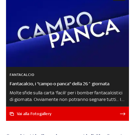
FANTACALCIO
Fantacalcio, i "campo o panca" della 26^ giornata
Molte sfide sulla carta 'facili' per i bomber fantacalcistici
di giornata. Ovviamente non potranno segnare tutti... I
10 nomi di oggi, equamente distinti tra consigliati e da
panchinare, hanno come comune denominatore la
Vai alla Fotogallery
classifica marcatori casa-fuori PROBABILI FORMAZIONI
26^GIORNATA: LE ULTIME DAI NOSTRI INVIATI - MILAN-
SALERNITANA LIVE