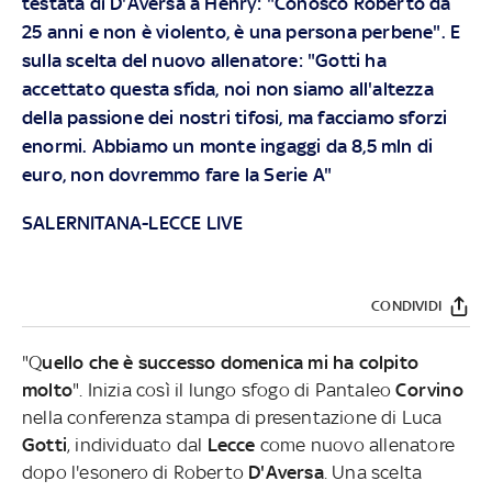
testata di D'Aversa a Henry: "Conosco Roberto da
25 anni e non è violento, è una persona perbene". E
sulla scelta del nuovo allenatore: "Gotti ha
accettato questa sfida, noi non siamo all'altezza
della passione dei nostri tifosi, ma facciamo sforzi
enormi. Abbiamo un monte ingaggi da 8,5 mln di
euro, non dovremmo fare la Serie A"
SALERNITANA-LECCE LIVE
CONDIVIDI
"Q
uello che è successo domenica mi ha colpito
molto
". Inizia così il lungo sfogo di Pantaleo
Corvino
nella conferenza stampa di presentazione di Luca
Gotti
, individuato dal
Lecce
come nuovo allenatore
dopo l'esonero di Roberto
D'Aversa
. Una scelta