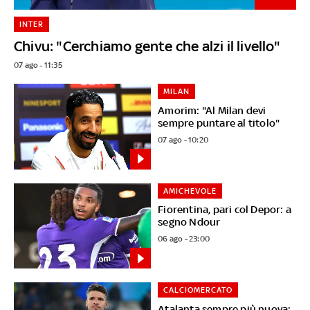
INTER
Chivu: "Cerchiamo gente che alzi il livello"
07 ago - 11:35
MILAN
Amorim: "Al Milan devi
sempre puntare al titolo"
07 ago - 10:20
AMICHEVOLE
Fiorentina, pari col Depor: a
segno Ndour
06 ago - 23:00
CALCIOMERCATO
Atalanta sempre più nuova: