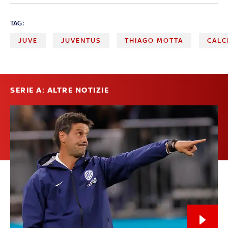
TAG:
JUVE
JUVENTUS
THIAGO MOTTA
CALC
SERIE A: ALTRE NOTIZIE