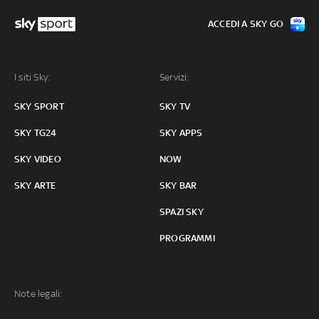
ACCEDI A SKY GO
I siti Sky:
Servizi:
SKY SPORT
SKY TV
SKY TG24
SKY APPS
SKY VIDEO
NOW
SKY ARTE
SKY BAR
SPAZI SKY
PROGRAMMI
Note legali: