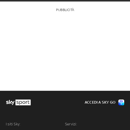
PUBBLICITÀ
ACCEDI A SKY GO
I siti Sky:
Servizi: