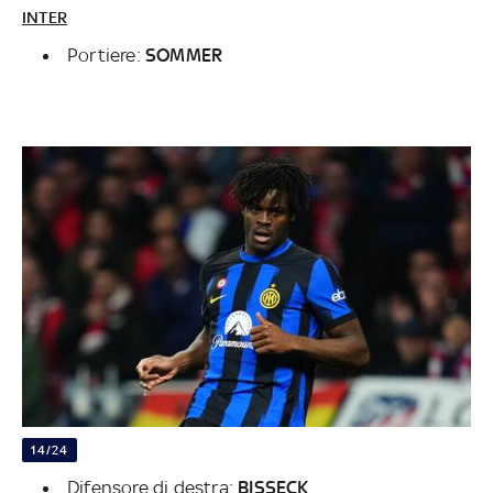
INTER
Portiere:
SOMMER
14/24
Difensore di destra:
BISSECK