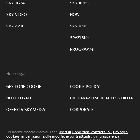
SKY TG24
SKY APPS
SKY VIDEO
NOW
SKY ARTE
SKY BAR
SPAZI SKY
PROGRAMMI
Note legali:
GESTIONE COOKIE
COOKIE POLICY
NOTE LEGALI
DICHIARAZIONE DI ACCESSIBILITÀ
OFFERTA SKY MEDIA
CORPORATE
Per il consumatore clicca qui per i
Moduli, Condizioni contrattuali
,
Privacy &
Cookies
,
informazioni sulle modifiche contrattuali
o per
trasparenza