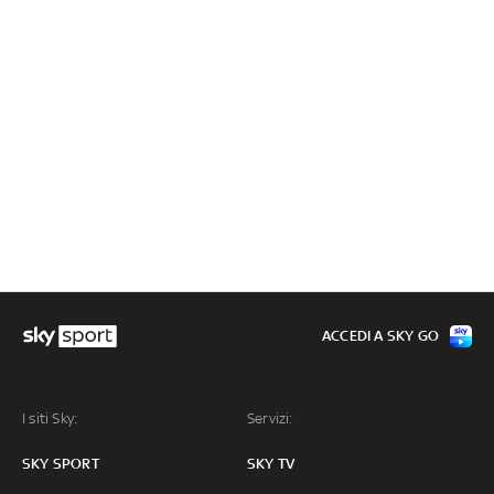
ACCEDI A SKY GO
I siti Sky:
Servizi:
SKY SPORT
SKY TV