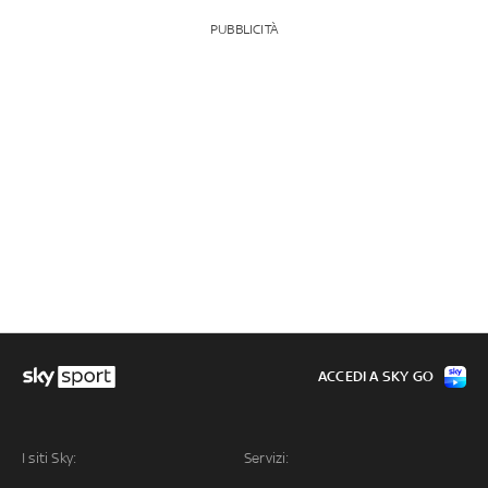
PUBBLICITÀ
ACCEDI A SKY GO
I siti Sky:
Servizi: