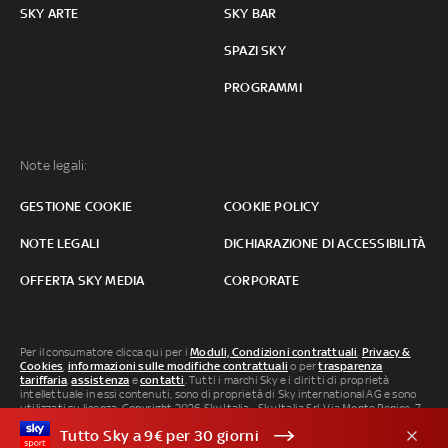
SKY ARTE
SKY BAR
SPAZI SKY
PROGRAMMI
Note legali:
GESTIONE COOKIE
COOKIE POLICY
NOTE LEGALI
DICHIARAZIONE DI ACCESSIBILITÀ
OFFERTA SKY MEDIA
CORPORATE
Per il consumatore clicca qui per i
Moduli, Condizioni contrattuali
,
Privacy &
Cookies
,
informazioni sulle modifiche contrattuali
o per
trasparenza
tariffaria
,
assistenza
e
contatti
. Tutti i marchi Sky e i diritti di proprietà
intellettuale in essi contenuti, sono di proprietà di Sky international AG e sono
utilizzati su licenza. Copyright 2026 Sky Italia - Sky Italia Srl Via Monte Penice, 7 -
20138 Milano P.IVA 04619241005. SkyTG24: ISSN 3035-1537 e SkySport: ISSN
Tutto Sky a 9€ per 30 giorni
3035-1545.
Segnalazione Abusi