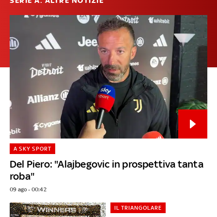
SERIE A: ALTRE NOTIZIE
A SKY SPORT
Del Piero: "Alajbegovic in prospettiva tanta
roba"
09 ago - 00:42
IL TRIANGOLARE