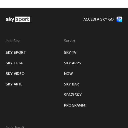
ACCEDI A SKY GO
I siti Sky:
Servizi:
SKY SPORT
SKY TV
SKY TG24
SKY APPS
SKY VIDEO
NOW
SKY ARTE
SKY BAR
SPAZI SKY
PROGRAMMI
Note legali: