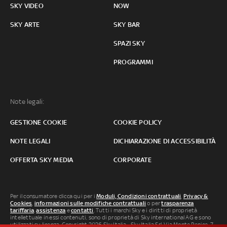
SKY VIDEO
NOW
SKY ARTE
SKY BAR
SPAZI SKY
PROGRAMMI
Note legali:
GESTIONE COOKIE
COOKIE POLICY
NOTE LEGALI
DICHIARAZIONE DI ACCESSIBILITÀ
OFFERTA SKY MEDIA
CORPORATE
Per il consumatore clicca qui per i
Moduli, Condizioni contrattuali
,
Privacy &
Cookies
,
informazioni sulle modifiche contrattuali
o per
trasparenza
tariffaria
,
assistenza
e
contatti
. Tutti i marchi Sky e i diritti di proprietà
intellettuale in essi contenuti, sono di proprietà di Sky international AG e sono
utilizzati su licenza. Copyright 2026 Sky Italia - Sky Italia Srl Via Monte Penice, 7 -