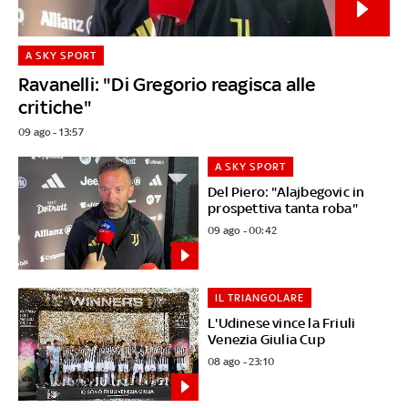
A SKY SPORT
Ravanelli: "Di Gregorio reagisca alle
critiche"
09 ago - 13:57
A SKY SPORT
Del Piero: "Alajbegovic in
prospettiva tanta roba"
09 ago - 00:42
IL TRIANGOLARE
L'Udinese vince la Friuli
Venezia Giulia Cup
08 ago - 23:10