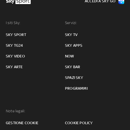
ACCEDI A SKY GO
I siti Sky:
Servizi:
SKY SPORT
SKY TV
SKY TG24
SKY APPS
SKY VIDEO
NOW
SKY ARTE
SKY BAR
SPAZI SKY
PROGRAMMI
Note legali:
GESTIONE COOKIE
COOKIE POLICY