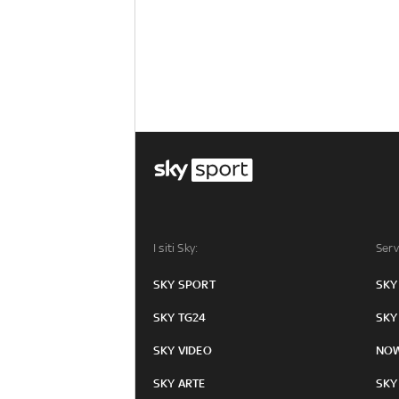
I siti Sky:
Serv
SKY SPORT
SKY
SKY TG24
SKY
SKY VIDEO
NO
SKY ARTE
SKY