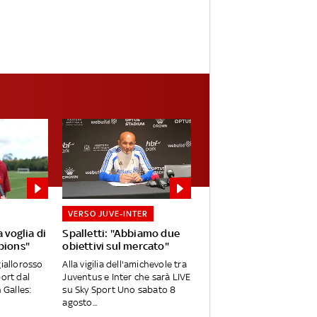
VERSO JUVE-INTER
 voglia di
Spalletti: "Abbiamo due
pions"
obiettivi sul mercato"
giallorosso
Alla vigilia dell'amichevole tra
port dal
Juventus e Inter che sarà LIVE
 Galles:
su Sky Sport Uno sabato 8
agosto...