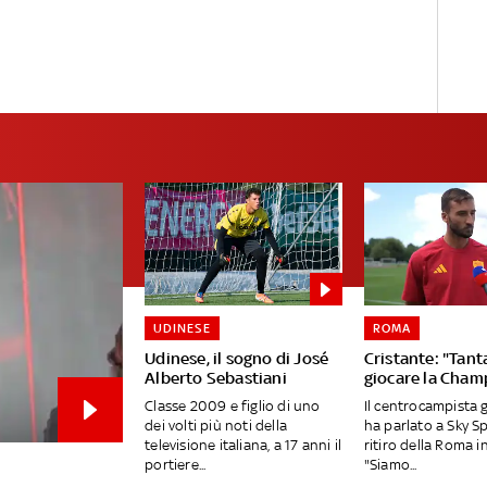
UDINESE
ROMA
Udinese, il sogno di José
Cristante: "Tanta
Alberto Sebastiani
giocare la Cham
Classe 2009 e figlio di uno
Il centrocampista 
dei volti più noti della
ha parlato a Sky S
televisione italiana, a 17 anni il
ritiro della Roma in
portiere...
"Siamo...