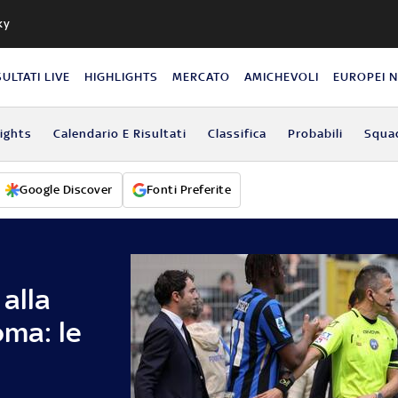
ky
SULTATI LIVE
HIGHLIGHTS
MERCATO
AMICHEVOLI
EUROPEI 
lights
Calendario E Risultati
Classifica
Probabili
Squa
Google Discover
Fonti Preferite
 alla
oma: le