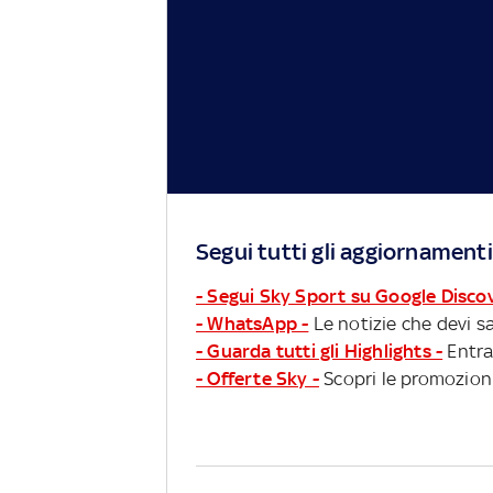
Segui tutti gli aggiornamenti
- Segui Sky Sport su Google Disco
- WhatsApp -
Le notizie che devi sa
- Guarda tutti gli Highlights -
Entra
- Offerte Sky -
Scopri le promozioni