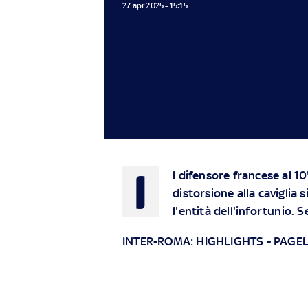
27 apr 2025 - 15:15
I
l difensore francese al 1
distorsione alla caviglia 
l'entità dell'infortunio. 
INTER-ROMA:
H
IGHLIGHTS -
PAGEL