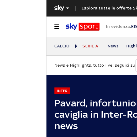
Esplora tutte le offerte S
In evidenza:
RI
CALCIO
SERIE A
News
High
News e Highlights, tutto live: seguici su
INTER
Pavard, infortunio
caviglia in Inter-R
news