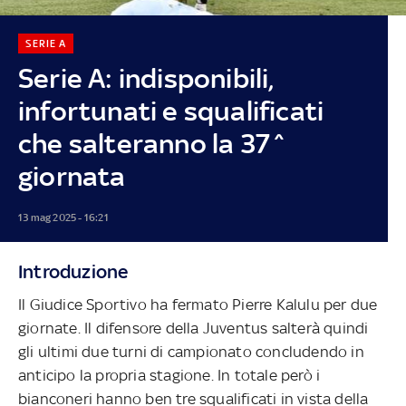
SERIE A
Serie A: indisponibili,
infortunati e squalificati
che salteranno la 37^
giornata
13 mag 2025 - 16:21
Introduzione
Il Giudice Sportivo ha fermato Pierre Kalulu per due
giornate. Il difensore della Juventus salterà quindi
gli ultimi due turni di campionato concludendo in
anticipo la propria stagione. In totale però i
bianconeri hanno ben tre squalificati in vista della