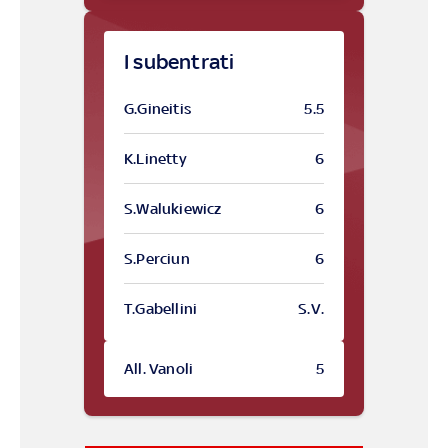
I subentrati
G.Gineitis
5.5
K.Linetty
6
S.Walukiewicz
6
S.Perciun
6
T.Gabellini
S.V.
All. Vanoli
5