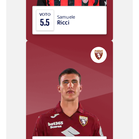
VOTO
Samuele
5.5
Ricci