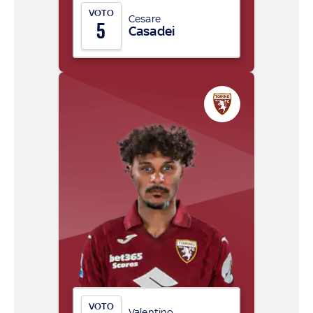
VOTO
Cesare
5
Casadei
VOTO
Valentino