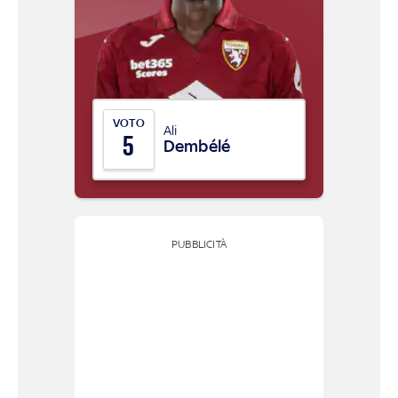
VOTO
Ali
5
Dembélé
PUBBLICITÀ