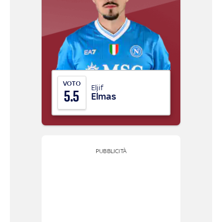
VOTO
Eljif
5.5
Elmas
PUBBLICITÀ