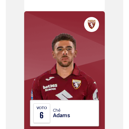
VOTO
Ché
6
Adams