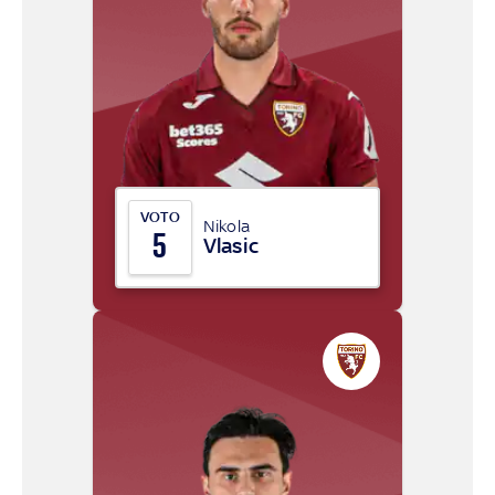
VOTO
Nikola
5
Vlasic