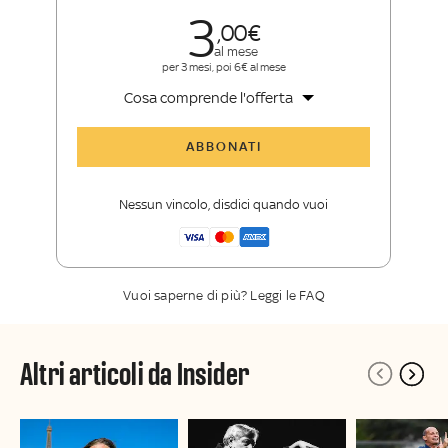
3
00
al mese
per 3 mesi, poi 6€ al mese
Cosa comprende l'offerta
Tutti gli articoli di Sky Sport Insider
ABBONATI
Opinioni, retroscena e storie
raccontate dalle grandi firme di Sky
Nessun vincolo, disdici quando vuoi
Sport
La newsletter esclusiva di Sky Sport
Insider
Vuoi saperne di più? Leggi le FAQ
Altri articoli da Insider