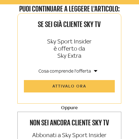
PUOI CONTINUARE A LEGGERE L'ARTICOLO:
SE SEI GIÀ CLIENTE SKY TV
Sky Sport Insider
è offerto da
Sky Extra
Cosa comprende l'offerta
Tutti gli articoli di Sky Sport Insider e
ATTIVALO ORA
Sky TG24 Insider
Opinioni, retroscena e storie
raccontate dalle grandi firme di Sky
Sport e Sky TG24
Oppure
La newsletter esclusiva di Sky Sport
Insider e Sky TG24 Insider
NON SEI ANCORA CLIENTE SKY TV
Abbonati a Sky Sport Insider