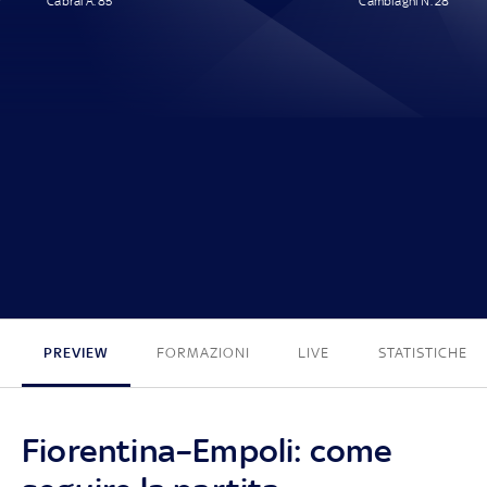
Cabral A. 85'
Cambiaghi N. 28'
1 - 1
PREVIEW
FORMAZIONI
LIVE
STATISTICHE
Fiorentina–Empoli: come