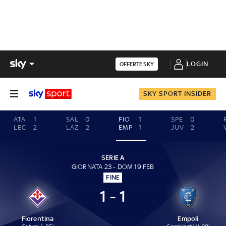
LOGIN
OFFERTE SKY
SKY SPORT INSIDER
ATA
1
SAL
0
FIO
1
SPE
0
LEC
2
LAZ
2
EMP
1
JUV
2
SERIE A
GIORNATA 23 - DOM 19 FEB
FINE
1 - 1
Fiorentina
Empoli