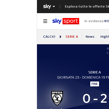
Esplora tutte le offerte S
In evidenza:
RI
CALCIO
SERIE A
News
High
A
L
SERIE A
GIORNATA 23 - DOMENICA 19 
FINE
0 - 2