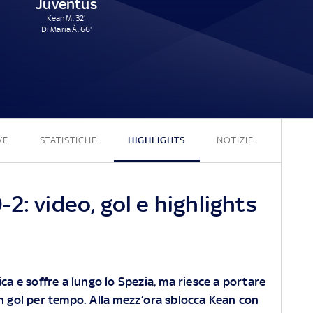
Juventus
Kean M. 32'
Di María Á. 66'
0 - 2
VE
STATISTICHE
HIGHLIGHTS
NOTIZIE
2: video, gol e highlights
tica e soffre a lungo lo Spezia, ma riesce a portare
un gol per tempo. Alla mezz’ora sblocca Kean con