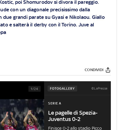
 Kostic, poi Shomurodov si divora il pareggio.
hiude con un diagonale precisissimo dalla
con due grandi parate su Gyasi e Nikolaou. Giallo
ato e salterà il derby con il Torino. Juve al
opa
CONDIVIDI
©LaPresse
FOTOGALLERY
1/24
SERIE A
Le pagelle di Spezia-
Juventus 0-2
Finisce 0-2 allo stadio Picco