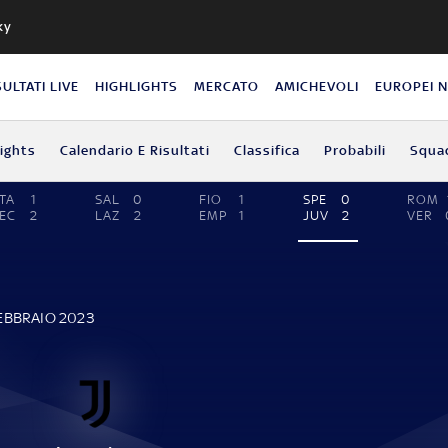
ky
SULTATI LIVE
HIGHLIGHTS
MERCATO
AMICHEVOLI
EUROPEI 
lights
Calendario E Risultati
Classifica
Probabili
Squa
TA
1
SAL
0
FIO
1
SPE
0
ROM
EC
2
LAZ
2
EMP
1
JUV
2
VER
FEBBRAIO 2023