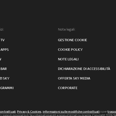
izi:
Note legali:
 TV
GESTIONE COOKIE
 APPS
COOKIE POLICY
W
NOTE LEGALI
 BAR
DICHIARAZIONE DI ACCESSIBILITÀ
ZI SKY
OFFERTA SKY MEDIA
GRAMMI
CORPORATE
contrattuali
,
Privacy & Cookies
,
informazioni sulle modifiche contrattuali
o per
traspa
uti, sono di proprietà di Sky international AG e sono utilizzati su licenza. Copyright 2026 Sky