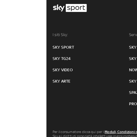
I siti Sky:
Serv
SKY SPORT
SKY
SKY TG24
SKY
SKY VIDEO
NO
SKY ARTE
SKY
SPA
PRO
Per il consumatore clicca qui per i
Moduli, Condizioni 
Sky e i diritti di proprietà intellettuale in essi conten