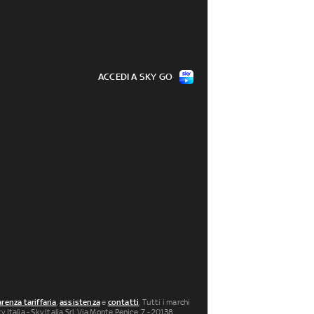
ACCEDI A SKY GO
renza tariffaria
,
assistenza
e
contatti
. Tutti i marchi
 Italia - Sky Italia Srl Via Monte Penice, 7 - 20138