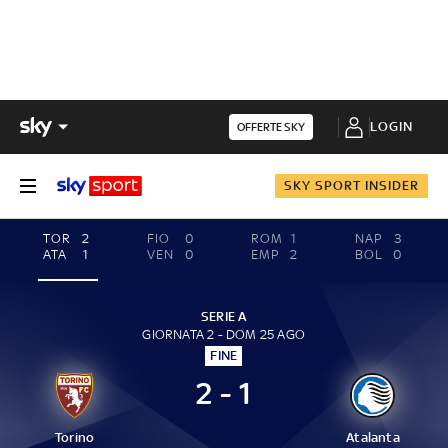
LOGIN
OFFERTE SKY
SKY SPORT INSIDER
TOR
2
FIO
0
ROM
1
NAP
3
ATA
1
VEN
0
EMP
2
BOL
0
SERIE A
GIORNATA 2 - DOM 25 AGO
FINE
2 - 1
Torino
Atalanta