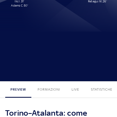
Ilic I. 31'
Retegui M. 26'
Adams C. 50'
2 - 1
PREVIEW
FORMAZIONI
LIVE
STATISTICHE
Torino–Atalanta: come