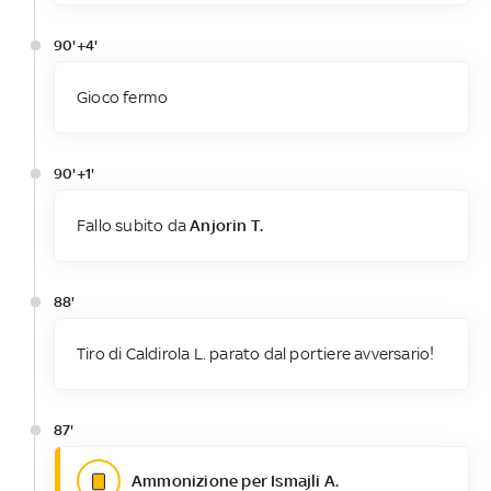
90'+4'
Gioco fermo
90'+1'
Fallo subito da
Anjorin T.
88'
Tiro di Caldirola L. parato dal portiere avversario!
87'
Ammonizione per Ismajli A.