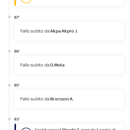
87'
Fallo subito da
Akpa Akpro J.
86'
Fallo subito da
D.Mota
85'
Fallo subito da
Brorsson A.
83'
Sostituzione!
Ebuehi T.
prende il posto di