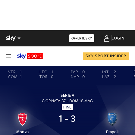
LOGIN
OFFERTE SKY
SKY SPORT INSIDER
VER
1
LEC
1
PAR
0
INT
2
COM
1
TOR
0
NAP
0
LAZ
2
SERIE A
GIORNATA 37 - DOM 18 MAG
FINE
1 - 3
Monza
Empoli