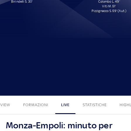
Birindelli S. 30'
Colombo L. 49'
Viti M. 51'
Pizzignacco S. 59' (Aut.)
1 - 3
EVIEW
FORMAZIONI
LIVE
STATISTICHE
HIGH
Monza-Empoli: minuto per