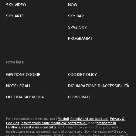
SKY VIDEO
NOW
SKY ARTE
SKY BAR
SPAZI SKY
PROGRAMMI
Note legali:
GESTIONE COOKIE
COOKIE POLICY
NOTE LEGALI
DICHIARAZIONE DI ACCESSIBILITÀ
OFFERTA SKY MEDIA
CORPORATE
Per il consumatore clicca qui per i
Moduli, Condizioni contrattuali
,
Privacy &
Cookies
,
informazioni sulle modifiche contrattuali
o per
trasparenza
tariffaria
,
assistenza
e
contatti
. Tutti i marchi Sky e i diritti di proprietà
intellettuale in essi contenuti, sono di proprietà di Sky international AG e sono
utilizzati su licenza. Copyright 2026 Sky Italia - Sky Italia Srl Via Monte Penice, 7 -