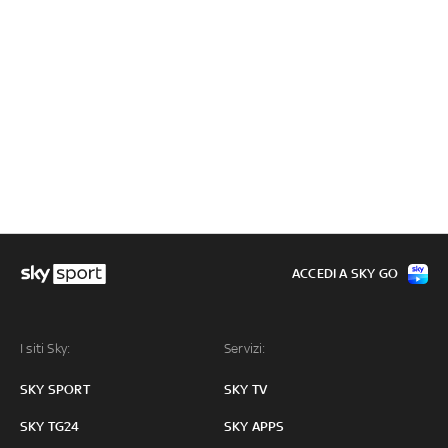
ACCEDI A SKY GO
I siti Sky:
Servizi:
SKY SPORT
SKY TV
SKY TG24
SKY APPS