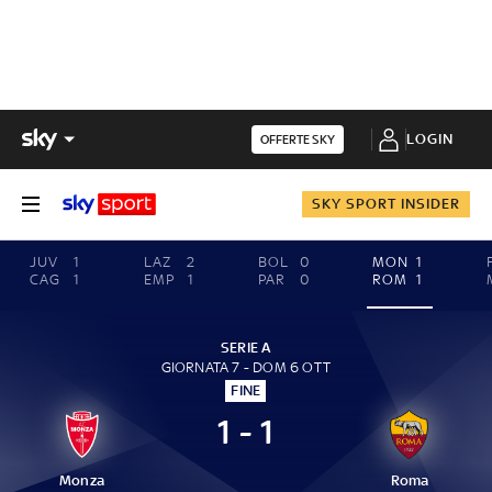
LOGIN
OFFERTE SKY
SKY SPORT INSIDER
JUV
1
LAZ
2
BOL
0
MON
1
CAG
1
EMP
1
PAR
0
ROM
1
SERIE A
GIORNATA 7 - DOM 6 OTT
FINE
1 - 1
Monza
Roma