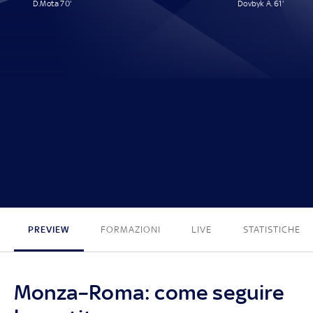
D.Mota 70'
Dovbyk A. 61'
1 - 1
PREVIEW
FORMAZIONI
LIVE
STATISTICHE
Monza–Roma: come seguire