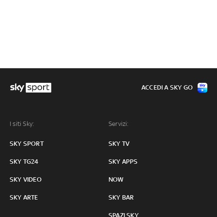
ACCEDI A SKY GO
I siti Sky:
Servizi:
SKY SPORT
SKY TV
SKY TG24
SKY APPS
SKY VIDEO
NOW
SKY ARTE
SKY BAR
SPAZI SKY