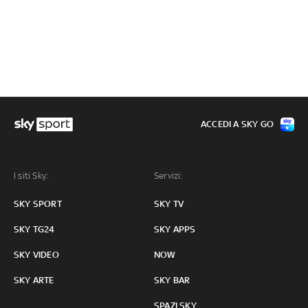
ACCEDI A SKY GO
I siti Sky:
Servizi:
SKY SPORT
SKY TV
SKY TG24
SKY APPS
SKY VIDEO
NOW
SKY ARTE
SKY BAR
SPAZI SKY