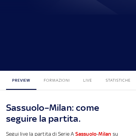
2 - 0
PREVIEW
FORMAZIONI
LIVE
STATISTICHE
Sassuolo–Milan: come
seguire la partita.
Segui live la partita di Serie A
Sassuolo
-
Milan
su