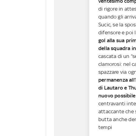
ventesimo com
di rigore in att
quando gli arriv
Sucic, se la spo
difensore e poi 
gol alla sua pri
della squadra in
cascata di un “
clamorosi: nel c
spazzare via ogn
permanenza all’
di Lautaro e T
nuovo possibile
centravanti int
attaccante che si
butta anche dent
tempi