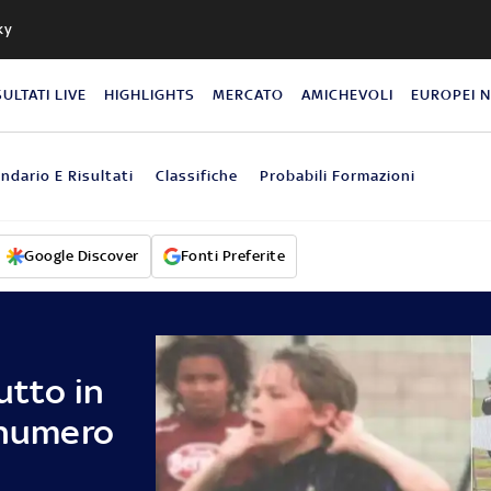
ky
SULTATI LIVE
HIGHLIGHTS
MERCATO
AMICHEVOLI
EUROPEI 
ndario E Risultati
Classifiche
Probabili Formazioni
Google Discover
Fonti Preferite
utto in
 numero