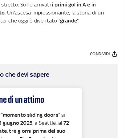
 stretto. Sono arrivati
i primi gol in A e in
to
. Un'ascesa impressionante, la storia di un
Inter che oggi è diventato “
grande
”
CONDIVIDI
o che devi sapere
ne di un attimo
e
“momento sliding doors”
si
5 giugno 2025
, a Seattle, al
72’
late, tre giorni prima del suo