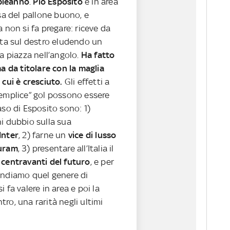
pleanno
.
Pio Esposito
è in area
esa del pallone buono, e
a non si fa pregare: riceve da
sta sul destro eludendo un
la piazza nell’angolo.
Ha fatto
ma da titolare con la maglia
 cui è cresciuto.
Gli effetti a
semplice” gol possono essere
aso di Esposito sono: 1)
i dubbio sulla sua
Inter
, 2) farne un
vice di lusso
huram
, 3) presentare all’Italia il
 centravanti del futuro
, e per
endiamo quel genere di
 fa valere in area e poi la
ro, una rarità negli ultimi