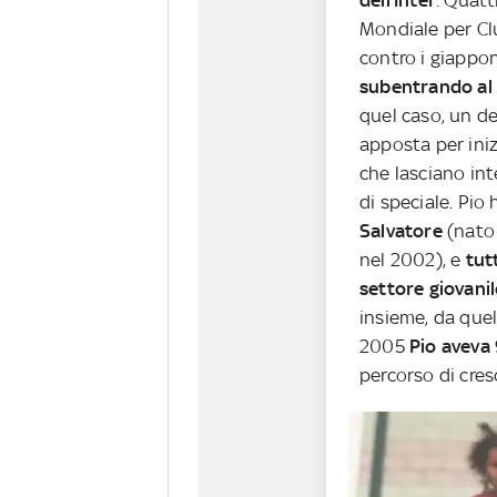
dell’Inter
. Quatt
Mondiale per Clu
contro i giappon
subentrando al 
quel caso, un d
apposta per inizi
che lasciano in
di speciale. Pio h
Salvatore
(nato
nel 2002), e
tut
settore giovanil
insieme, da quel
2005
Pio aveva 
percorso di cres