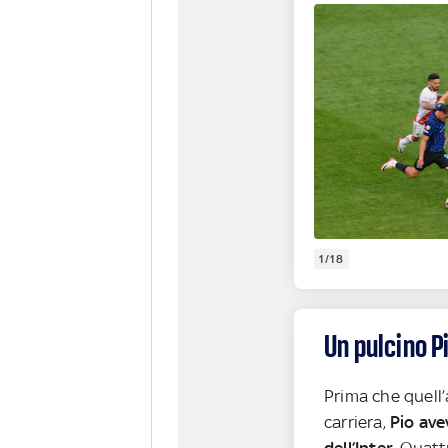
1/18
Un pulcino P
Prima che quell’
carriera,
Pio ave