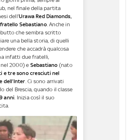
ro giorni prima, sempre al
b, nel finale della partita
esi dell’
Urawa Red Diamonds,
fratello Sebastiano
. Anche in
ebutto che sembra scritto
are una bella storia, di quelli
tendere che accadrà qualcosa
a infatti due fratelli,
 nel 2000) e
Sebastiano
(nato
ti e tre sono cresciuti nel
e dell’Inter
. Ci sono arrivati
lo del Brescia, quando il classe
9 anni
. Inizia
così il suo
cita.