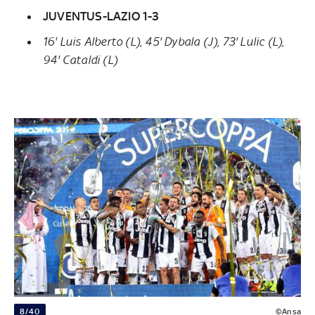
JUVENTUS-LAZIO 1-3
16' Luis Alberto (L), 45' Dybala (J), 73' Lulic (L),
94' Cataldi (L)
8/40
©Ansa