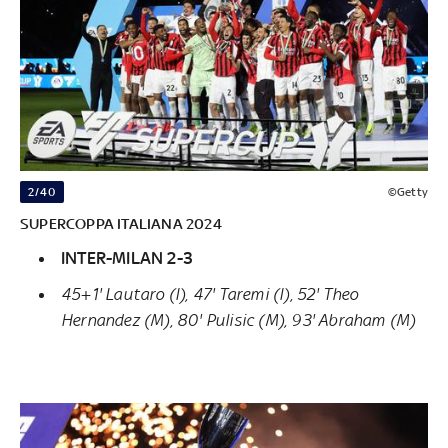
2/40
©Getty
SUPERCOPPA ITALIANA 2024
INTER-MILAN 2-3
45+1' Lautaro (I), 47' Taremi (I), 52' Theo
Hernandez (M), 80' Pulisic (M), 93' Abraham (M)