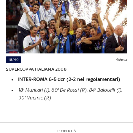
18/40
©Ansa
SUPERCOPPA ITALIANA 2008
INTER-ROMA 6-5 dcr (2-2 nei regolamentari)
18' Muntari (I), 60' De Rossi (R), 84' Balotelli (I),
90' Vucinic (R)
PUBBLICITÀ