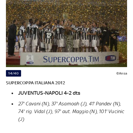
14/40
©Ansa
SUPERCOPPA ITALIANA 2012
JUVENTUS-NAPOLI 4-2 dts
27' Cavani (N), 37' Asamoah (J), 41' Pandev (N),
74' rig. Vidal (J), 97' aut. Maggio (N), 101' Vucinic
(J)