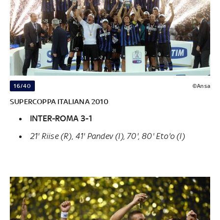
16/40
©Ansa
SUPERCOPPA ITALIANA 2010
INTER-ROMA 3-1
21' Riise (R), 41' Pandev (I), 70', 80' Eto'o (I)