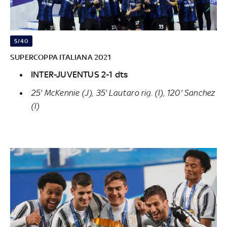
5/40
SUPERCOPPA ITALIANA 2021
INTER-JUVENTUS 2-1 dts
25' McKennie (J), 35' Lautaro rig. (I), 120' Sanchez
(I)