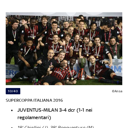
10/40
©Ansa
SUPERCOPPA ITALIANA 2016
JUVENTUS-MILAN 3-4 dcr (1-1 nei
regolamentari)
18' Chiellini (J), 38' Bonaventura (M)