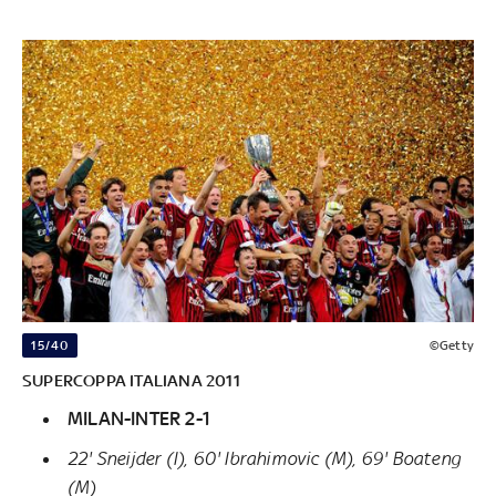
15/40
©Getty
SUPERCOPPA ITALIANA 2011
MILAN-INTER 2-1
22' Sneijder (I), 60' Ibrahimovic (M), 69' Boateng
(M)