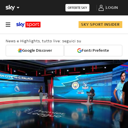
LOGIN
OFFERTE SKY
SKY SPORT INSIDER
News e Highlights, tutto live: seguici su
Google Discover
Fonti Preferite