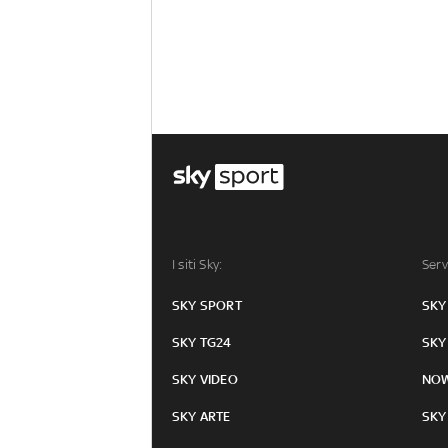
I siti Sky:
Serv
SKY SPORT
SKY
SKY TG24
SKY
SKY VIDEO
NO
SKY ARTE
SKY