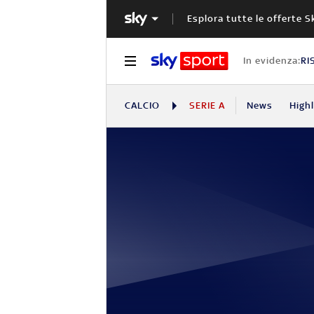
Esplora tutte le offerte S
In evidenza:
RI
CALCIO
SERIE A
News
High