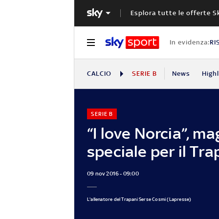
Esplora tutte le offerte S
In evidenza:
RI
CALCIO
SERIE B
News
High
SERIE B
“I love Norcia”, ma
speciale per il Tra
09 nov 2016 - 09:00
L'allenatore del Trapani Serse Cosmi (Lapresse)