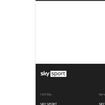
I siti Sky:
Serv
SKY SPORT
SKY