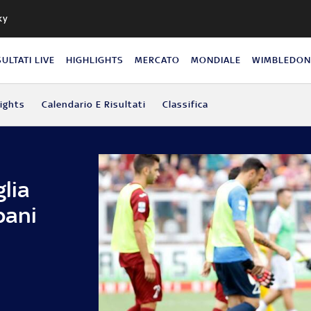
ky
SULTATI LIVE
HIGHLIGHTS
MERCATO
MONDIALE
WIMBLEDO
lights
Calendario E Risultati
Classifica
glia
pani