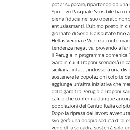
poter superare, ripartendo da una c
Sportivo Pasquale Sensibile ha con
piena fiducia nel suo operato nono
entusiasmanti. L’ultimo posto in cla
giornate di Serie B disputate fino 
Hellas Verona e Vicenza confermano
tendenza negativa, provando a far
il Perugia in programma domenica 1
Gara in cui il Trapani scenderà in 
siciliana, infatti, indosserà una divi
sostenere le popolazioni colpite dal
aggiunge un’altra iniziativa che mer
della gara tra Perugia e Trapani sar
calcio che conferma dunque ancora 
popolazioni del Centro Italia colpit
Dopo la ripresa del lavoro avvenuta 
svolgerà una doppia seduta di allen
venerdì la squadra sosterrà solo un