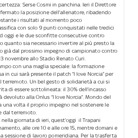
ertezza: Serse Cosmi in panchina. Ieri il Direttore
fermato la posizione dell’allenatore, ribadendo
stante i risultati al momento poco
ssifica con solo 9 punti conquistati nelle tredici
ad oggi e le due sconfitte consecutive contro
 quanto sia necessario invertire al più presto la
lo già dal prossimo impegno di campionato contro
3 novembre allo Stadio Renato Curi.
campo con una maglia speciale: la formazione
sa in cui sarà presente il patch “I love Norcia” per
 terremoto. Un bel gesto di solidarietà a cui si
ita di essere sottolineata: il 30% dell’incasso
à devoluto alla Onlus “I love Norcia”. Mondo del
una volta il proprio impegno nel sostenere le
e dal terremoto.
nella giornata di ieri, quest’oggi il Trapani
amento, alle ore 10 e alle ore 15, mentre domani e
a sessione di lavoro pomeridiana. Per la trasferta