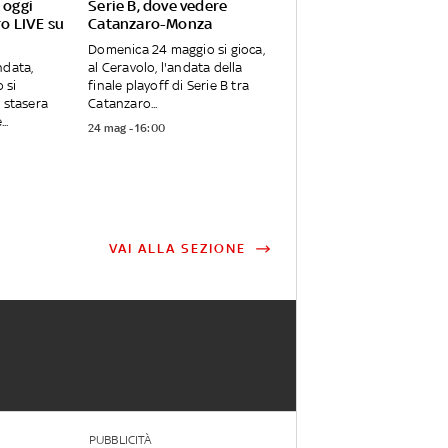
 oggi
Serie B, dove vedere
o LIVE su
Catanzaro-Monza
Domenica 24 maggio si gioca,
ndata,
al Ceravolo, l'andata della
 si
finale playoff di Serie B tra
e stasera
Catanzaro...
..
24 mag - 16:00
VAI ALLA SEZIONE
PUBBLICITÀ