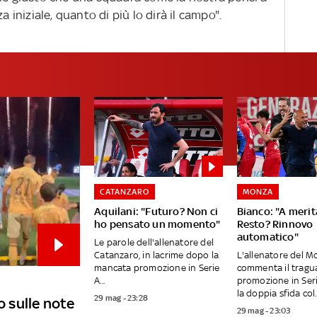
a iniziale, quanto di più lo dirà il campo".
CATANZARO
MONZA
Aquilani: "Futuro? Non ci
Bianco: "A merit
ho pensato un momento"
Resto? Rinnovo
automatico"
Le parole dell'allenatore del
Catanzaro, in lacrime dopo la
L'allenatore del M
mancata promozione in Serie
commenta il tragu
A...
promozione in Ser
la doppia sfida col..
29 mag - 23:28
 sulle note
29 mag - 23:03