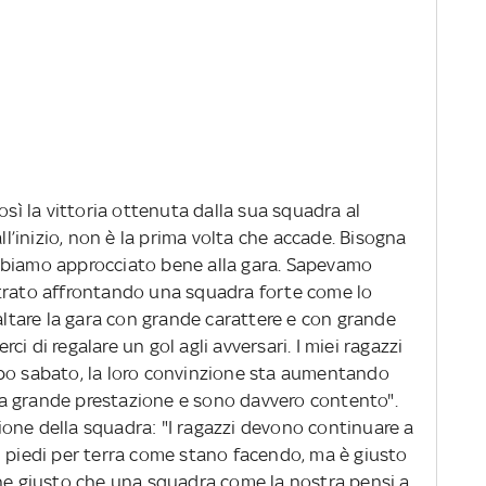
osì la vittoria ottenuta dalla sua squadra al
all’inizio, non è la prima volta che accade. Bisogna
bbiamo approcciato bene alla gara. Sapevamo
ntrato affrontando una squadra forte come lo
baltare la gara con grande carattere e con grande
i di regalare un gol agli avversari. I miei ragazzi
opo sabato, la loro convinzione sta aumentando
a grande prestazione e sono davvero contento".
one della squadra: "I ragazzi devono continuare a
i piedi per terra come stano facendo, ma è giusto
che giusto che una squadra come la nostra pensi a