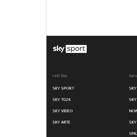
I siti Sky:
Serv
SKY SPORT
SKY
SKY TG24
SKY
SKY VIDEO
NO
SKY ARTE
SKY
SPA