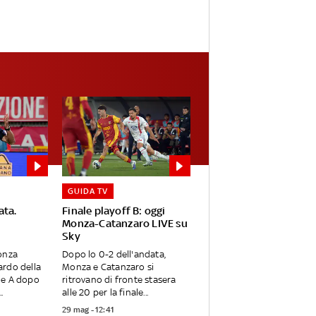
GUIDA TV
ata.
Finale playoff B: oggi
Monza-Catanzaro LIVE su
Sky
onza
Dopo lo 0-2 dell'andata,
ardo della
Monza e Catanzaro si
ie A dopo
ritrovano di fronte stasera
.
alle 20 per la finale...
29 mag - 12:41