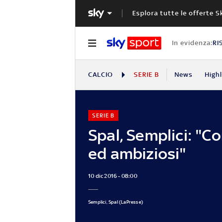
Esplora tutte le offerte S
In evidenza:
RI
CALCIO
SERIE B
News
High
SERIE B
Spal, Semplici: "Co
ed ambiziosi"
10 dic 2016 - 08:00
Semplici, Spal (LaPresse)