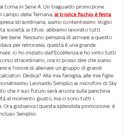
al torna in Serie A. Un traguardo promozione
ul campo della Ternana,
al triplice fischio è festa
presa straordinaria, siamo contentissimi. Voglio
a società, ai tifosi: abbiamo lavorato tutti
fare bene. Nessuno pensava di arrivare a questo
i dava per retrocessi, questa è una grande
ale: io ho iniziato dall’Eccellenza e ho vinto tutti
corso straordinario, ora lo posso dire che siamo
cere e l’onore di allenare un gruppo di grandi
ciatori. Dedica? Alla mia famiglia, alle mie figlie
zionatissimo Leonardo Semplici ai microfoni di Sky
to che il suo futuro sarà ancora sulla panchina
cietà al momento giusto, ma ci sono tutti i
e. Ora godiamoci questa splendida promozione: è
oncluso Semplici.