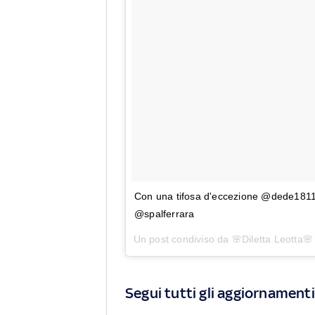
Con una tifosa d'eccezione @dede181181
@spalferrara
Un post condiviso da 🌸Diletta Leotta🌸 
Segui tutti gli aggiornamenti