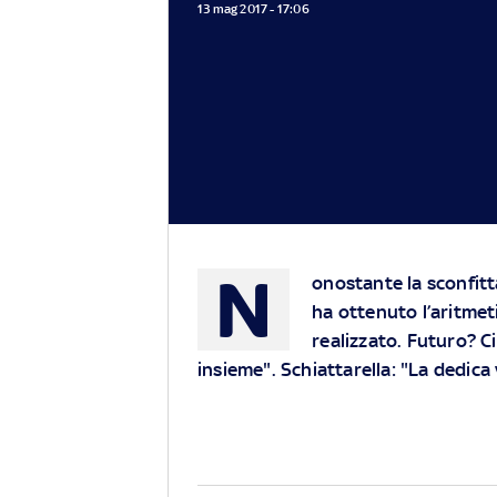
13 mag 2017 - 17:06
N
onostante la sconfitt
ha ottenuto l’aritmet
realizzato. Futuro? C
insieme". Schiattarella: "La dedica