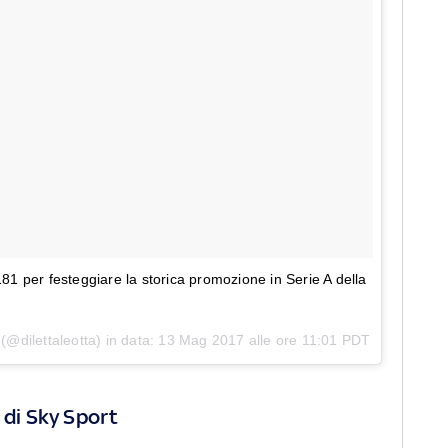
 per festeggiare la storica promozione in Serie A della
(@dilettaleotta) in data:
13 Mag 2017 alle ore 11:01 PDT
 di Sky Sport