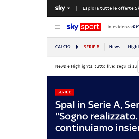
Esplora tutte le offerte S
In evidenza:
RI
CALCIO
SERIE B
News
High
News e Highlights, tutto live: seguici su
SERIE B
Spal in Serie A, Se
"Sogno realizzato.
continuiamo insi