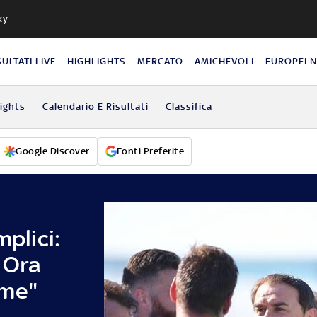
ky
SULTATI LIVE
HIGHLIGHTS
MERCATO
AMICHEVOLI
EUROPEI 
lights
Calendario E Risultati
Classifica
Google Discover
Fonti Preferite
mplici:
 Ora
eme"