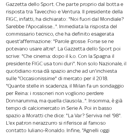
Gazzetta dello Sport. Che parte proprio dal botta e
risposta tra Tavecchio e Ventura. Il presidente della
FIGC, infatti, ha dichiarato: "Noi fuori dal Mondiale?
Sarebbe l'Apocalisse...". Immediata la risposta del
commissario tecnico, che ha definito esagerata
quest'affermazione: "Parole grosse. Forse se ne
potevano usare altre". La Gazzetta dello Sport poi
scrive: "Che cinema: dopo il k.o. Con la Spagna il
presidente FIGC usa toni duri". Non solo Nazionale, il
quotidiano rosa dà spazio anche ad un'inchiesta
sulle "Occasionissime" di mercato per il 2018.
"Quante stelle in scadenza, il Milan fa un sondaggio
per Reina: i rossoneri non vogliono perdere
Donnarumma, ma quella clausola...". Insomma, è già
tempo di calciomercato in Serie A. Poi in basso
spazio a Moratti che dice: "La Var? Serviva nel '98".
L'ex patron nerazzurro si riferisce al famoso
contatto Iuliano-Ronaldo. Infine, "Agnelli oggi