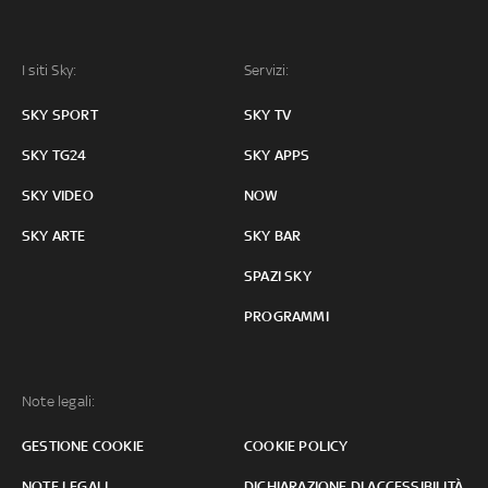
I siti Sky:
Servizi:
SKY SPORT
SKY TV
SKY TG24
SKY APPS
SKY VIDEO
NOW
SKY ARTE
SKY BAR
SPAZI SKY
PROGRAMMI
Note legali:
GESTIONE COOKIE
COOKIE POLICY
NOTE LEGALI
DICHIARAZIONE DI ACCESSIBILITÀ