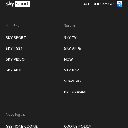
ACCEDI A SKY GO
I siti Sky:
Servizi:
SKY SPORT
SKY TV
SKY TG24
SKY APPS
SKY VIDEO
NOW
SKY ARTE
SKY BAR
SPAZI SKY
PROGRAMMI
Note legali:
GESTIONE COOKIE
COOKIE POLICY