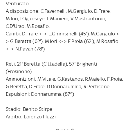
Venturato
A disposizione: C.Tavernelli, M.Gargiulo, D.Frare,
M.Iori, I.Ogunseye, L.Maniero, V.Mastrantonio,
C.D'Urso, M.Rosafio.
Cambi: D.Frare <-> L.Ghiringhelli (45'), M.Gargiulo <-
> G.Beretta (62'), M.Iori <-> F.Proia (62'), M.Rosafio
<-> N.Pavan (78')
Reti: 21' Beretta (Cittadella), 57' Brighenti
(Frosinone).
Ammonizioni: M.Vitale, G.Kastanos, R.Maiello, F.Proia,
G.Beretta, D.Frare, D.Donnarumma, R.Perticone
Espulsioni: Donnarumma (87°)
Stadio: Benito Stirpe
Arbitro: Lorenzo Illuzzi
PUBBLICITÀ