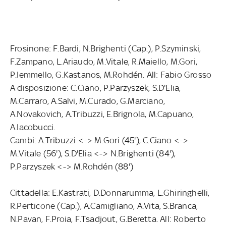
Frosinone: F.Bardi, N.Brighenti (Cap.), P.Szyminski,
F.Zampano, L.Ariaudo, M.Vitale, R.Maiello, M.Gori,
P.Iemmello, G.Kastanos, M.Rohdén. All: Fabio Grosso
A disposizione: C.Ciano, P.Parzyszek, S.D'Elia,
M.Carraro, A.Salvi, M.Curado, G.Marciano,
A.Novakovich, A.Tribuzzi, E.Brignola, M.Capuano,
A.Iacobucci.
Cambi: A.Tribuzzi <-> M.Gori (45'), C.Ciano <->
M.Vitale (56'), S.D'Elia <-> N.Brighenti (84'),
P.Parzyszek <-> M.Rohdén (88')
Cittadella: E.Kastrati, D.Donnarumma, L.Ghiringhelli,
R.Perticone (Cap.), A.Camigliano, A.Vita, S.Branca,
N.Pavan, F.Proia, F.Tsadjout, G.Beretta. All: Roberto