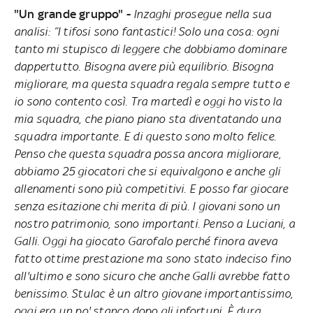
"Un grande gruppo" -
Inzaghi prosegue nella sua
analisi: “I tifosi sono fantastici! Solo una cosa: ogni
tanto mi stupisco di leggere che dobbiamo dominare
dappertutto. Bisogna avere più equilibrio. Bisogna
migliorare, ma questa squadra regala sempre tutto e
io sono contento così. Tra martedì e oggi ho visto la
mia squadra, che piano piano sta diventatando una
squadra importante. E di questo sono molto felice.
Penso che questa squadra possa ancora migliorare,
abbiamo 25 giocatori che si equivalgono e anche gli
allenamenti sono più competitivi. E posso far giocare
senza esitazione chi merita di più. I giovani sono un
nostro patrimonio, sono importanti. Penso a Luciani, a
Galli. Oggi ha giocato Garofalo perché finora aveva
fatto ottime prestazione ma sono stato indeciso fino
all'ultimo e sono sicuro che anche Galli avrebbe fatto
benissimo. Stulac è un altro giovane importantissimo,
oggi era un po' stanco dopo gli infortuni. È dura