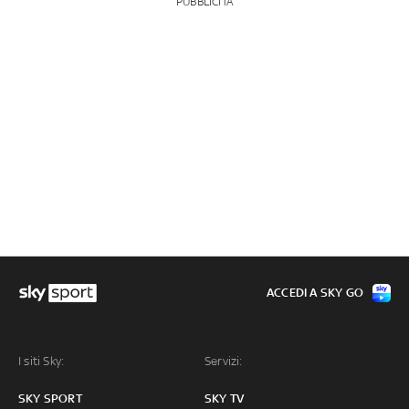
PUBBLICITÀ
ACCEDI A SKY GO
I siti Sky:
Servizi:
SKY SPORT
SKY TV