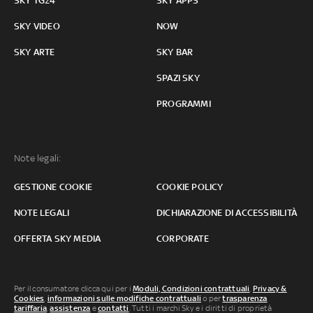
SKY TG24
SKY APPS
SKY VIDEO
NOW
SKY ARTE
SKY BAR
SPAZI SKY
PROGRAMMI
Note legali:
GESTIONE COOKIE
COOKIE POLICY
NOTE LEGALI
DICHIARAZIONE DI ACCESSIBILITÀ
OFFERTA SKY MEDIA
CORPORATE
Per il consumatore clicca qui per i
Moduli, Condizioni contrattuali
,
Privacy &
Cookies
,
informazioni sulle modifiche contrattuali
o per
trasparenza
tariffaria
,
assistenza
e
contatti
. Tutti i marchi Sky e i diritti di proprietà