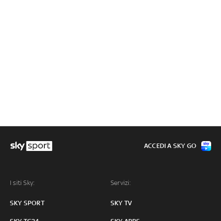
ACCEDI A SKY GO
I siti Sky:
Servizi:
SKY SPORT
SKY TV