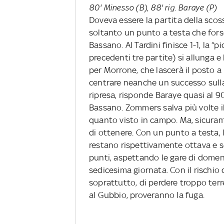
80' Minesso (B), 88' rig. Baraye (P)
Doveva essere la partita della scoss
soltanto un punto a testa che for
Bassano. Al Tardini finisce 1-1, la “
precedenti tre partite) si allunga e
per Morrone, che lascerà il posto a 
centrare neanche un successo sulla
ripresa, risponde Baraye quasi al 9
Bassano. Zommers salva più volte il P
quanto visto in campo. Ma, sicura
di ottenere. Con un punto a testa, 
restano rispettivamente ottava e s
punti, aspettando le gare di dome
sedicesima giornata. Con il rischio
soprattutto, di perdere troppo ter
al Gubbio, proveranno la fuga.