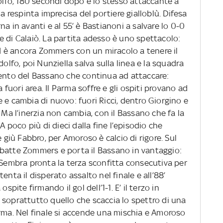
dolfo, 180 secondi dopo è lo stesso attaccante a
respinta imprecisa del portiere gialloblù. Difesa
a in avanti e al 55’ è Bastianoni a salvare lo 0-0
 di Calaiò. La partita adesso è uno spettacolo:
 è ancora Zommers con un miracolo a tenere il
dolfo, poi Nunziella salva sulla linea e la squadra
mento del Bassano che continua ad attaccare:
a fuori area. Il Parma soffre e gli ospiti provano ad
 e cambia di nuovo: fuori Ricci, dentro Giorgino e
 Ma l’inerzia non cambia, con il Bassano che fa la
A poco più di dieci dalla fine l’episodio che
e giù Fabbro, per Amoroso è calcio di rigore. Sul
batte Zommers e porta il Bassano in vantaggio:
ni. Sembra pronta la terza sconfitta consecutiva per
enta il disperato assalto nel finale e all’88’
spite firmando il gol dell’1-1. E’ il terzo in
 soprattutto quello che scaccia lo spettro di una
arma. Nel finale si accende una mischia e Amoroso