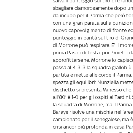
salva il punteggio sul tiro di Gran
sbagliare clamorosamente dopo una 
da incubo per il Parma che però torn
con una gran parata sulla punizione
nuovo capovolgimento di fronte ed
punteggio in parità sul tiro di Gran
di Morrone può respirare. E’ il mo
prima Pasini di testa, poi Proietti d
approfittarsene. Morrone lo capisce
passa al 4-3-3 la squadra gialloblù.
partita e mette alle corde il Parma. 
spezza gli equilibri: Nunziella mett
dischetto si presenta Minesso che 
all’80’ è 1-0 per gli ospiti al Tardi
la squadra di Morrone, ma il Parma t
Baraye risolve una mischia nell’area o
campionato per il senegalese, ma è
crisi ancor più profonda in casa P