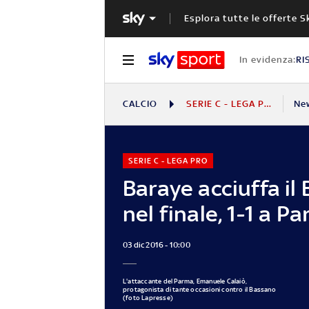
Esplora tutte le offerte S
In evidenza:
RI
CALCIO
SERIE C - LEGA PRO
Ne
SERIE C - LEGA PRO
Baraye acciuffa il
nel finale, 1-1 a P
03 dic 2016 - 10:00
L'attaccante del Parma, Emanuele Calaiò,
protagonista di tante occasioni contro il Bassano
(foto Lapresse)