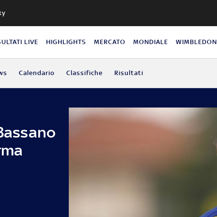
ky
SULTATI LIVE
HIGHLIGHTS
MERCATO
MONDIALE
WIMBLEDO
ws
Calendario
Classifiche
Risultati
 Bassano
arma