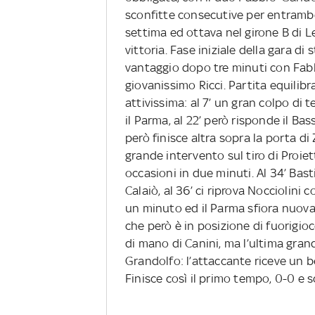
sconfitte consecutive per entramb
settima ed ottava nel girone B di 
vittoria. Fase iniziale della gara di 
vantaggio dopo tre minuti con Fabbr
giovanissimo Ricci. Partita equilib
attivissima: al 7’ un gran colpo di te
il Parma, al 22’ però risponde il B
però finisce altra sopra la porta d
grande intervento sul tiro di Proie
occasioni in due minuti. Al 34’ Bast
Calaiò, al 36’ ci riprova Nocciolini 
un minuto ed il Parma sfiora nuova
che però è in posizione di fuorigioc
di mano di Canini, ma l’ultima grand
Grandolfo: l’attaccante riceve un be
Finisce così il primo tempo, 0-0 e s