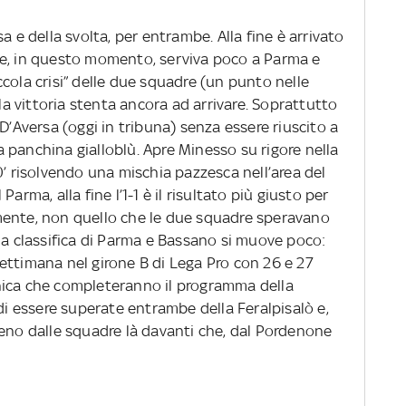
a e della svolta, per entrambe. Alla fine è arrivato
se, in questo momento, serviva poco a Parma e
piccola crisi” delle due squadre (un punto nelle
 la vittoria stenta ancora ad arrivare. Soprattutto
D’Aversa (oggi in tribuna) senza essere riuscito a
 panchina gialloblù. Apre Minesso su rigore nella
0’ risolvendo una mischia pazzesca nell’area del
arma, alla fine l’1-1 è il risultato più giusto per
mente, non quello che le due squadre speravano
la classifica di Parma e Bassano si muove poco:
ettimana nel girone B di Lega Pro con 26 e 27
nica che completeranno il programma della
 di essere superate entrambe della Feralpisalò e,
reno dalle squadre là davanti che, dal Pordenone