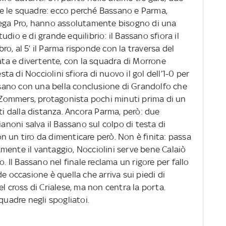
e le squadre: ecco perché Bassano e Parma,
Lega Pro, hanno assolutamente bisogno di una
studio e di grande equilibrio: il Bassano sfiora il
o, al 5’ il Parma risponde con la traversa del
rata e divertente, con la squadra di Morrone
sta di Nocciolini sfiora di nuovo il gol dell’1-0 per
assano con una bella conclusione di Grandolfo che
i Zommers, protagonista pochi minuti prima di un
tti dalla distanza. Ancora Parma, però: due
ianoni salva il Bassano sul colpo di testa di
con un tiro da dimenticare però. Non è finita: passa
mente il vantaggio, Nocciolini serve bene Calaiò
o. Il Bassano nel finale reclama un rigore per fallo
e occasione è quella che arriva sui piedi di
l cross di Crialese, ma non centra la porta.
quadre negli spogliatoi.