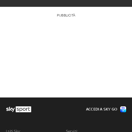
PUBBLICITÀ
ACCEDI A SKY GO
I siti Sky:
Servizi: