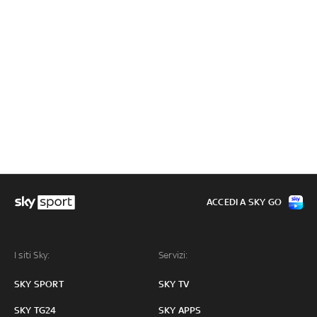
ACCEDI A SKY GO
I siti Sky:
Servizi:
SKY SPORT
SKY TV
SKY TG24
SKY APPS