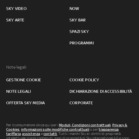
SKY VIDEO
NOW
SKY ARTE
SKY BAR
SPAZI SKY
PROGRAMMI
Note legali:
GESTIONE COOKIE
COOKIE POLICY
NOTE LEGALI
DICHIARAZIONE DI ACCESSIBILITÀ
OFFERTA SKY MEDIA
CORPORATE
Per il consumatore clicca qui per i
Moduli, Condizioni contrattuali
,
Privacy &
Cookies
,
informazioni sulle modifiche contrattuali
o per
trasparenza
tariffaria
,
assistenza
e
contatti
. Tutti i marchi Sky e i diritti di proprietà
intellettuale in essi contenuti, sono di proprietà di Sky international AG e sono