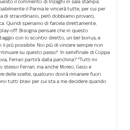
esto il commento di Inzaghi in sala stampa:
babilmente il Parma le vincerà tutte, per cui per
 di straordinario, però dobbiamo provarci,
ica. Quindi speriamo di farcela direttamente,
 play-off. Bisogna pensare che in questo
ggio con lo scontro diretto, un bel bonus, e
i il più possibile. Noi più di vincere sempre non
tinuare su questo passo". In semifinale di Coppa
dova, Ferrari partirà dalla panchina? "Tutti mi
lo stesso Ferrari, ma anche Moreo, Geijo e
e delle scelte, qualcuno dovrà rimanere fuori.
no tutti bravi per cui sta a me decidere quando