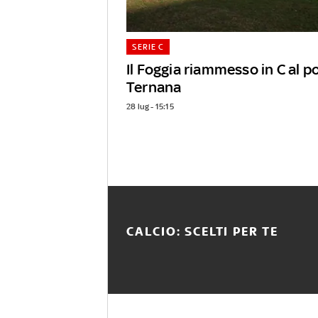
SERIE C
Il Foggia riammesso in C al p
Ternana
28 lug - 15:15
CALCIO: SCELTI PER TE