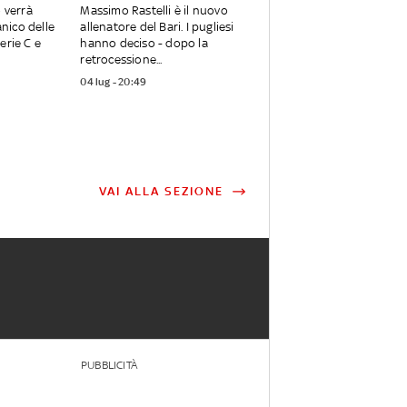
o verrà
Massimo Rastelli è il nuovo
anico delle
allenatore del Bari. I pugliesi
erie C e
hanno deciso - dopo la
retrocessione...
04 lug - 20:49
VAI ALLA SEZIONE
PUBBLICITÀ