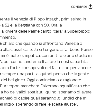
CONDIVIDI
nte il Venezia di Pippo Inzaghi, primissimo in
 a 52 e la Reggiana con 50. Ora la
la Riviera delle Palme tanto "cara" a Superpippo:
commento.
È chiaro che quando si affrontano Venezia o
alla classifica, tutti ci tengono a far bene. Penso
mi è molto simpatica, con un tifo e uno stadio in
 A, per cui noi andremo lì a fare la nostra partita
ra forte, consapevoli del fatto che per vincere
pur sempre una partita, quindi penso che la gente
e del bel gioco. Oggi cominciamo a ragionare
 Purtroppo mancherà Falzerano squalificato che
ho dei validi sostituti, quindi speriamo di avere
ercherò di capire quali saranno gli undici che mi
’inizio, sperando di fare le scelte giuste".