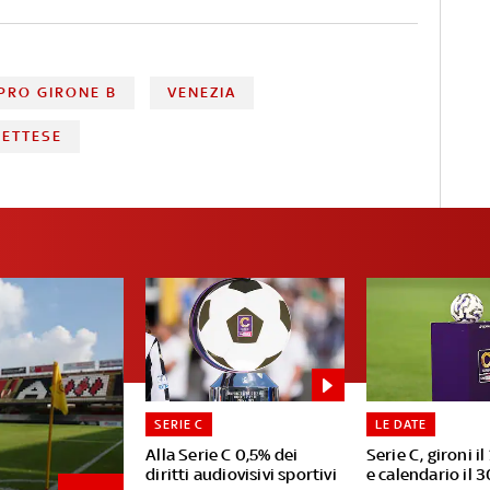
PRO GIRONE B
VENEZIA
ETTESE
SERIE C
LE DATE
Alla Serie C 0,5% dei
Serie C, gironi il
diritti audiovisivi sportivi
e calendario il 3