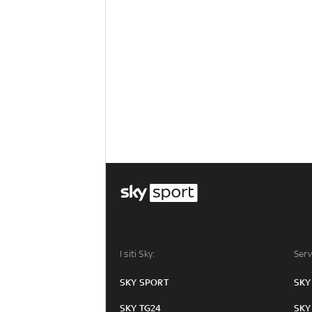
I siti Sky:
Serv
SKY SPORT
SKY
SKY TG24
SKY