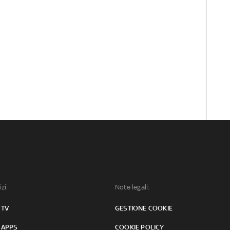
izi:
Note legali:
 TV
GESTIONE COOKIE
 APPS
COOKIE POLICY