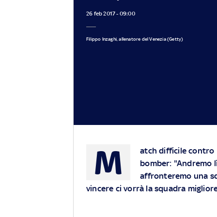
26 feb 2017 - 09:00
Filippo Inzaghi, allenatore del Venezia (Getty)
M
atch difficile contr
bomber: "Andremo lì
affronteremo una sq
vincere ci vorrà la squadra miglior