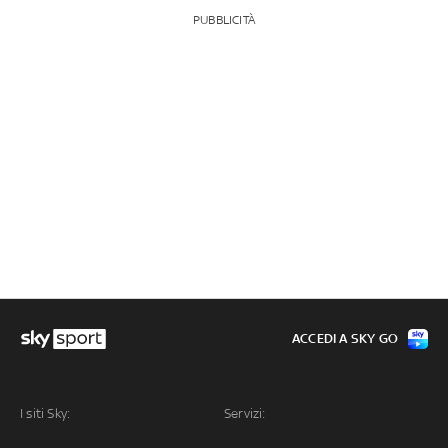
PUBBLICITÀ
ACCEDI A SKY GO
I siti Sky:
Servizi: