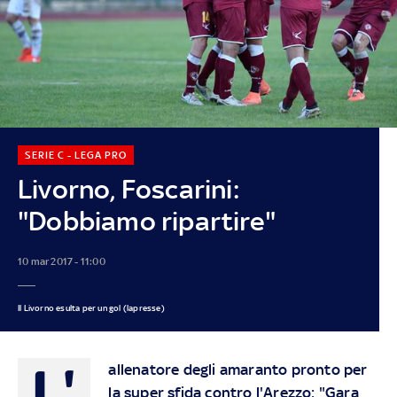
SERIE C - LEGA PRO
Livorno, Foscarini:
"Dobbiamo ripartire"
10 mar 2017 - 11:00
Il Livorno esulta per un gol (lapresse)
L'
allenatore degli amaranto pronto per
la super sfida contro l'Arezzo: "Gara