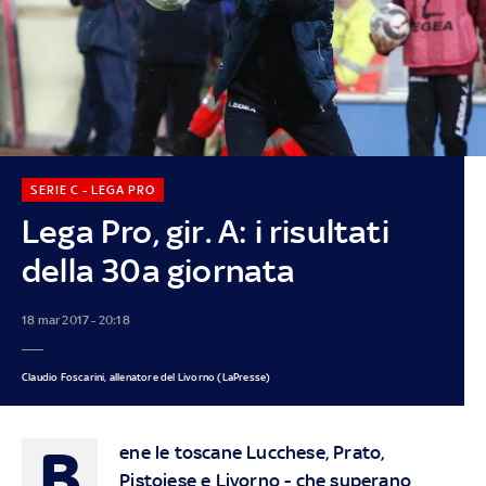
SERIE C - LEGA PRO
Lega Pro, gir. A: i risultati
della 30a giornata
18 mar 2017 - 20:18
Claudio Foscarini, allenatore del Livorno (LaPresse)
B
ene le toscane Lucchese, Prato,
Pistoiese e Livorno - che superano