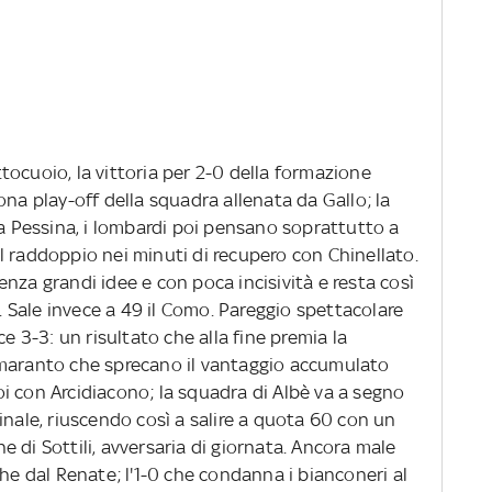
ocuoio, la vittoria per 2-0 della formazione
ona play-off della squadra allenata da Gallo; la
 a Pessina, i lombardi poi pensano soprattutto a
e il raddoppio nei minuti di recupero con Chinellato.
nza grandi idee e con poca incisività e resta così
i. Sale invece a 49 il Como. Pareggio spettacolare
ce 3-3: un risultato che alla fine premia la
amaranto che sprecano il vantaggio accumulato
i con Arcidiacono; la squadra di Albè va a segno
inale, riuscendo così a salire a quota 60 con un
 di Sottili, avversaria di giornata. Ancora male
che dal Renate; l'1-0 che condanna i bianconeri al