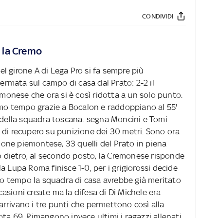
CONDIVIDI
a la Cremo
nel girone A di Lega Pro si fa sempre più
fermata sul campo di casa dal Prato: 2-2 il
remonese che ora si è così ridotta a un solo punto.
rimo tempo grazie a Bocalon e raddoppiano al 55'
a della squadra toscana: segna Moncini e Tomi
 di recupero su punizione dei 30 metri. Sono ora
zione piemontese, 33 quelli del Prato in piena
to dietro, al secondo posto, la Cremonese risponde
a Lupa Roma finisce 1-0, per i grigiorossi decide
imo tempo la squadra di casa avrebbe già meritato
sioni create ma la difesa di Di Michele era
i arrivano i tre punti che permettono così alla
ta 69. Rimangono invece ultimi i ragazzi allenati