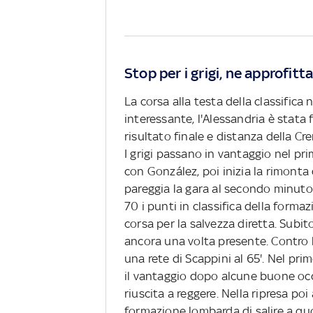
Stop per i grigi, ne approfitt
La corsa alla testa della classifica 
interessante, l'Alessandria è stata 
risultato finale e distanza della C
I grigi passano in vantaggio nel p
con González, poi inizia la rimont
pareggia la gara al secondo minuto
70 i punti in classifica della forma
corsa per la salvezza diretta. Subi
ancora una volta presente. Contro l
una rete di Scappini al 65'. Nel pr
il vantaggio dopo alcune buone occa
riuscita a reggere. Nella ripresa po
formazione lombarda di salire a quo