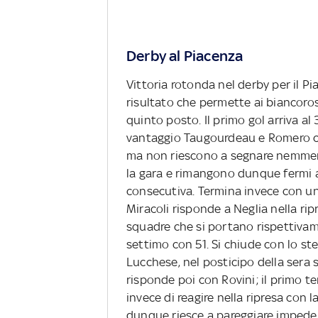
Derby al Piacenza
Vittoria rotonda nel derby per il P
risultato che permette ai biancoross
quinto posto. Il primo gol arriva al
vantaggio Taugourdeau e Romero co
ma non riescono a segnare nemmeno 
la gara e rimangono dunque fermi 
consecutiva. Termina invece con un 
Miracoli risponde a Neglia nella ri
squadre che si portano rispettivam
settimo con 51. Si chiude con lo ste
Lucchese, nel posticipo della sera 
risponde poi con Rovini; il primo t
invece di reagire nella ripresa con
dunque riesce a pareggiare impeden