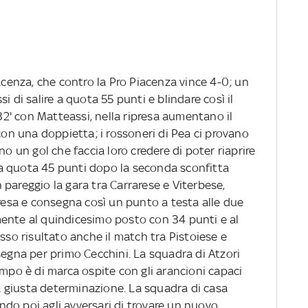
iacenza, che contro la Pro Piacenza vince 4-0; un
i di salire a quota 55 punti e blindare così il
 32' con Matteassi, nella ripresa aumentano il
n una doppietta; i rossoneri di Pea ci provano
un gol che faccia loro credere di poter riaprire
a quota 45 punti dopo la seconda sconfitta
pareggio la gara tra Carrarese e Viterbese,
presa e consegna così un punto a testa alle due
ente al quindicesimo posto con 34 punti e al
sso risultato anche il match tra Pistoiese e
segna per primo Cecchini. La squadra di Atzori
empo è di marca ospite con gli arancioni capaci
 la giusta determinazione. La squadra di casa
do poi agli avversari di trovare un nuovo