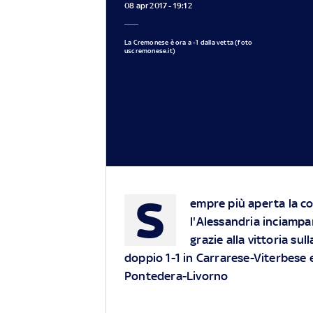
08 apr 2017 - 19:12
La Cremonese è ora a -1 dalla vetta (foto
uscremonese.it)
S
empre più aperta la co
l'Alessandria inciampa
grazie alla vittoria s
doppio 1-1 in Carrarese-Viterbese 
Pontedera-Livorno