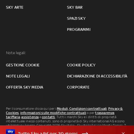
SKY ARTE
SKY BAR
SPAZI SKY
PROGRAMMI
Note legali:
GESTIONE COOKIE
COOKIE POLICY
NOTE LEGALI
DICHIARAZIONE DI ACCESSIBILITÀ
OFFERTA SKY MEDIA
CORPORATE
Per il consumatore clicca qui per i
Moduli, Condizioni contrattuali
,
Privacy &
Cookies
,
informazioni sulle modifiche contrattuali
o per
trasparenza
tariffaria
,
assistenza
e
contatti
. Tutti i marchi Sky e i diritti di proprietà
intellettuale in essi contenuti, sono di proprietà di Sky international AG e sono
utilizzati su licenza. Copyright 2026 Sky Italia - Sky Italia Srl Via Monte Penice, 7 -
20138 Milano P.IVA 04619241005. SkyTG24: ISSN 3035-1537 e SkySport: ISSN
Tutto Sky a 9€ per 30 giorni
3035-1545.
Segnalazione Abusi