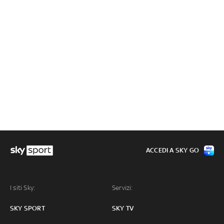
ACCEDI A SKY GO
I siti Sky:
Servizi:
SKY SPORT
SKY TV