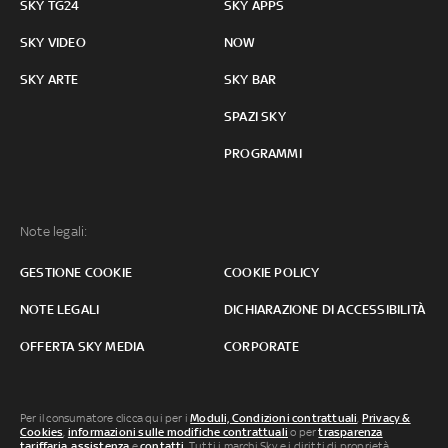
SKY TG24
SKY APPS
SKY VIDEO
NOW
SKY ARTE
SKY BAR
SPAZI SKY
PROGRAMMI
Note legali:
GESTIONE COOKIE
COOKIE POLICY
NOTE LEGALI
DICHIARAZIONE DI ACCESSIBILITÀ
OFFERTA SKY MEDIA
CORPORATE
Per il consumatore clicca qui per i
Moduli, Condizioni contrattuali
,
Privacy &
Cookies
,
informazioni sulle modifiche contrattuali
o per
trasparenza
tariffaria
,
assistenza
e
contatti
. Tutti i marchi Sky e i diritti di proprietà