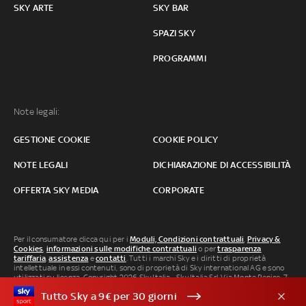
SKY ARTE
SKY BAR
SPAZI SKY
PROGRAMMI
Note legali:
GESTIONE COOKIE
COOKIE POLICY
NOTE LEGALI
DICHIARAZIONE DI ACCESSIBILITÀ
OFFERTA SKY MEDIA
CORPORATE
Per il consumatore clicca qui per i
Moduli, Condizioni contrattuali
,
Privacy &
Cookies
,
informazioni sulle modifiche contrattuali
o per
trasparenza
tariffaria
,
assistenza
e
contatti
. Tutti i marchi Sky e i diritti di proprietà
intellettuale in essi contenuti, sono di proprietà di Sky international AG e sono
utilizzati su licenza. Copyright 2026 Sky Italia - Sky Italia Srl Via Monte Penice, 7 -
20138 Milano P.IVA 04619241005. SkyTG24: ISSN 3035-1537 e SkySport: ISSN
Tutto Sky a 9€ per 30 giorni
3035-1545.
Segnalazione Abusi