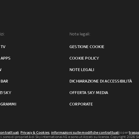
izi:
Note legali:
 TV
GESTIONE COOKIE
 APPS
COOKIE POLICY
W
NOTE LEGALI
 BAR
DICHIARAZIONE DI ACCESSIBILITÀ
ZI SKY
OFFERTA SKY MEDIA
GRAMMI
CORPORATE
contrattuali
,
Privacy & Cookies
,
informazioni sulle modifiche contrattuali
o per
traspa
uti, sono di proprietà di Sky international AG e sono utilizzati su licenza. Copyright 2026 Sky