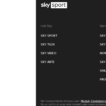
I siti Sky:
Serv
SKY SPORT
SKY
SKY TG24
SKY
SKY VIDEO
NO
SKY ARTE
SKY
SPA
PRO
Per il consumatore clicca qui per i
Moduli, Condizioni 
Sky e i diritti di proprietà intellettuale in essi conten