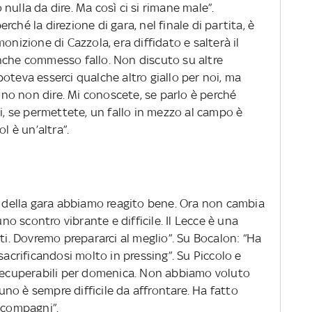
ulla da dire. Ma così ci si rimane male”.
ché la direzione di gara, nel finale di partita, è
onizione di Cazzola, era diffidato e salterà il
nche commesso fallo. Non discuto su altre
oteva esserci qualche altro giallo per noi, ma
o non dire. Mi conoscete, se parlo è perché
oi, se permettete, un fallo in mezzo al campo è
l è un’altra”.
le della gara abbiamo reagito bene. Ora non cambia
uno scontro vibrante e difficile. Il Lecce è una
rti. Dovremo prepararci al meglio”. Su Bocalon: “Ha
sacrificandosi molto in pressing”. Su Piccolo e
 recuperabili per domenica. Non abbiamo voluto
 uno è sempre difficile da affrontare. Ha fatto
 compagni”.