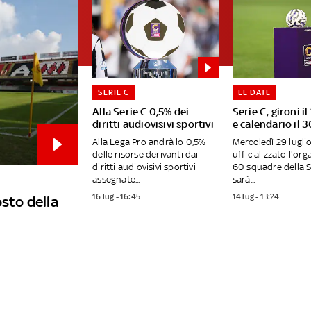
SERIE C
LE DATE
Alla Serie C 0,5% dei
Serie C, gironi il
diritti audiovisivi sportivi
e calendario il 3
Alla Lega Pro andrà lo 0,5%
Mercoledì 29 lugli
delle risorse derivanti dai
ufficializzato l'org
diritti audiovisivi sportivi
60 squadre della S
assegnate...
sarà...
16 lug - 16:45
14 lug - 13:24
osto della