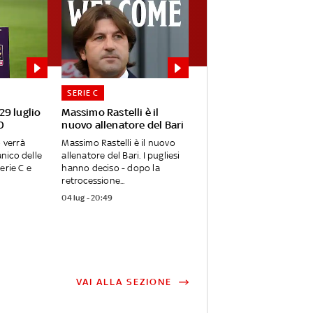
SERIE C
 29 luglio
Massimo Rastelli è il
0
nuovo allenatore del Bari
o verrà
Massimo Rastelli è il nuovo
anico delle
allenatore del Bari. I pugliesi
erie C e
hanno deciso - dopo la
retrocessione...
04 lug - 20:49
VAI ALLA SEZIONE