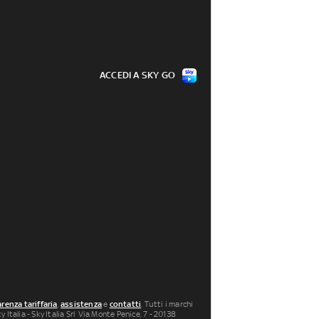
ACCEDI A SKY GO
renza tariffaria
,
assistenza
e
contatti
. Tutti i marchi
 Italia - Sky Italia Srl Via Monte Penice, 7 - 20138