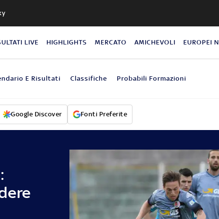
ky
SULTATI LIVE
HIGHLIGHTS
MERCATO
AMICHEVOLI
EUROPEI 
endario E Risultati
Classifiche
Probabili Formazioni
Google Discover
Fonti Preferite
:
dere