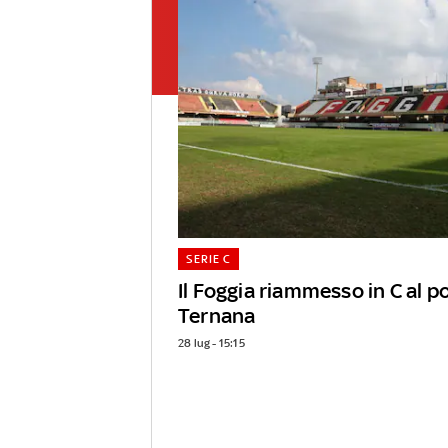
SERIE C
Il Foggia riammesso in C al p
Ternana
28 lug - 15:15