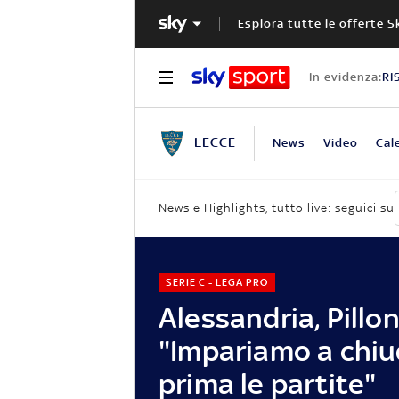
Esplora tutte le offerte S
In evidenza:
RI
LECCE
News
Video
Cal
News e Highlights, tutto live: seguici su
SERIE C - LEGA PRO
Alessandria, Pillon
"Impariamo a chiu
prima le partite"